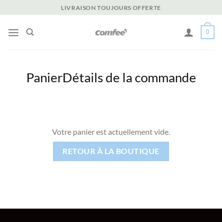
Passer
LIVRAISON TOUJOURS OFFERTE
au
contenu
0
Panier
Détails de la commande
Votre panier est actuellement vide.
RETOUR À LA BOUTIQUE