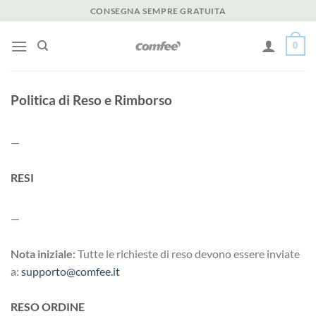
Salta
CONSEGNA SEMPRE GRATUITA
ai
contenuti
0
Politica di Reso e Rimborso
—
RESI
—
Nota iniziale:
Tutte le richieste di reso devono essere inviate
a:
supporto@comfee.it
RESO ORDINE