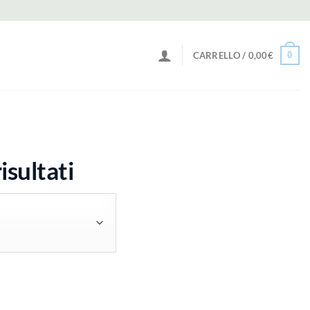
0
CARRELLO /
0,00
€
Popolarità
isultati