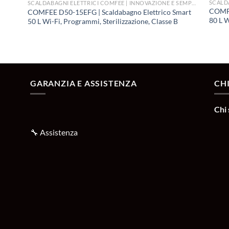
SCALDABAGNI ELETTRICI COMFEE | INNOVAZIONE E SEMPLICITÀ
COMFE
COMFEE D50-15EFG | Scaldabagno Elettrico Smart
80 L W
50 L Wi-Fi, Programmi, Sterilizzazione, Classe B
GARANZIA E ASSISTENZA
CH
Chi
🔧
Assistenza