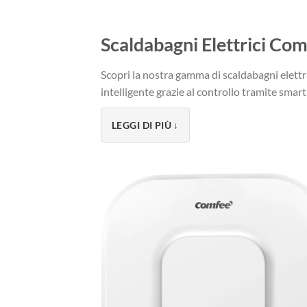
Scaldabagni Elettrici Com
Scopri la nostra gamma di scaldabagni elettr
intelligente grazie al controllo tramite smar
La Nostra Gamma di Scal
LEGGI DI PIÙ ↓
COMFEE’ D80-15EFG – Scaldabag
Il modello intelligente per tutta la famiglia
Capacità: 80 litri
Controllo tramite smartphone
Compatibile con Alexa e Google Home
3 modalità di riscaldamento