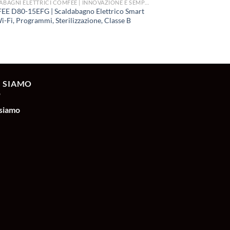
SCALDABAGNI ELETTRICI COMFEE | INNOVAZIONE E SEMPLICITÀ
E D80-15EFG | Scaldabagno Elettrico Smart
i-Fi, Programmi, Sterilizzazione, Classe B
I SIAMO
 siamo