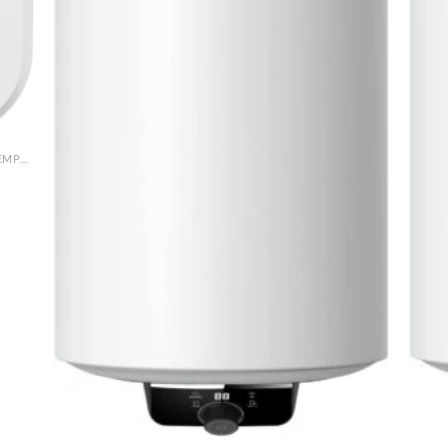
da)
SCALDABAGNI ELETTRICI COMFEE | INNOVAZIONE E SEMPLICITÀ
o Sotto Lavello
nto d’acqua
+
+