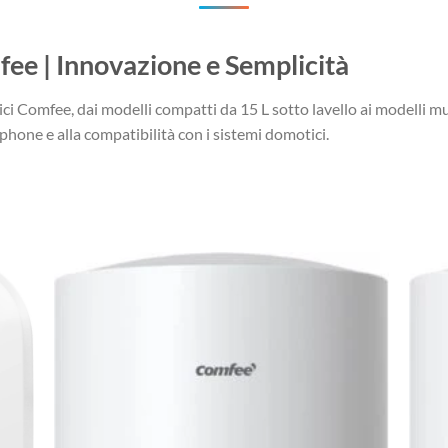
fee | Innovazione e Semplicità
ici Comfee, dai modelli compatti da 15 L sotto lavello ai modelli m
tphone e alla compatibilità con i sistemi domotici.
dabagni
no Murale Smart