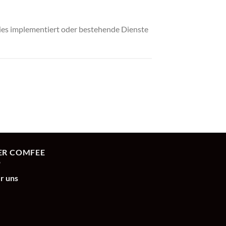
kies implementiert oder bestehende Dienste
ER COMFEE
r uns