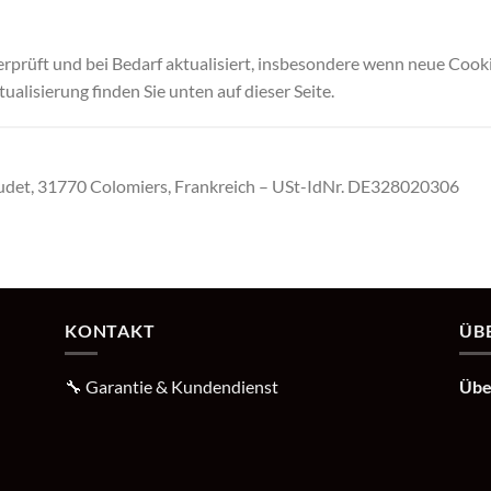
erprüft und bei Bedarf aktualisiert, insbesondere wenn neue Coo
alisierung finden Sie unten auf dieser Seite.
det, 31770 Colomiers, Frankreich – USt-IdNr. DE328020306
KONTAKT
ÜB
🔧
Garantie & Kundendienst
Übe