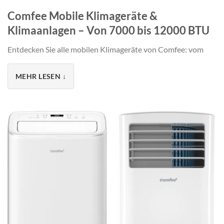
Comfee Mobile Klimageräte &
Klimaanlagen – Von 7000 bis 12000 BTU
Entdecken Sie alle mobilen Klimageräte von Comfee: vom
kompakten MPPH-07CRN7 mit 7000 BTU bis zum
leistungsstarken Smart Cool 12000. Ob Klimaanlage mit
MEHR LESEN ↓
WiFi-Steuerung, ultra-leisem Nachtmodus oder
Energieklasse A++ – finden Sie das passende Comfee
Klimagerät für Ihre Räume von 20 bis 35 m².
Warum ein mobiles Klimagerät von Comfee
wählen?
Comfee ist eine Marke der Midea Group
, dem weltweit
führenden Hersteller von Haushaltsgeräten. Die mobilen
Klimaanlagen von Comfee vereinen:
❄️ Fortschrittliche Kühltechnologie von 7000 bis 12000 BTU