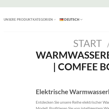
Zum
Inhalt
springen
UNSERE PRODUKTKATEGORIEN
DEUTSCH
START
WARMWASSERB
| COMFEE B
Elektrische Warmwasserbe
Entdecken Sie unsere Reihe elektrischer 
Modell. Profitieren Sie von intelligente