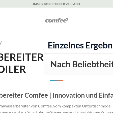
IMMER KOSTENLOSER VERSAND
/
Einzelnes Ergebn
EREITER
OILER
reiter Comfee | Innovation und Einf
Warmwasserbereiter von Comfee, vom kompakten Untertischmodell
m Warmwasser dank Smartphone-Steuerung und Smart-Home-Kompati