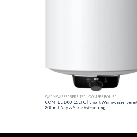
Sprachsteuerung
Intelligenter Dusch-Timer
Fernsteuerung
Energieeinsparung
COMFEE‘ D15-15VEU – Untertis
Die kompakte Lösung ideal für einzelne Was
Kapazität: 15 Liter
+
Untertisch-Installation
WARMWASSERBEREITER | COMFEE BOILER
Ultraschnelle Aufheizung
COMFEE D80-15EFG | Smart Warmwasserberei
80L mit App & Sprachsteuerung
SGS-Antibakterienschutz
Dreifacher Sicherheitsschutz
Schutz und Langlebigkeit