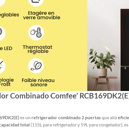
dor Combinado Comfee’ RCB169DK2(E) 
69DK2(E)
es un
refrigerador combinado 2 puertas
que alía
efici
 capacidad total
(115L para refrigerador y 59L para congelador), e