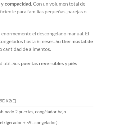
a y compacidad
. Con un volumen total de
iciente para familias pequeñas, parejas o
ndo enormemente el descongelado manual. El
congelados hasta 6 meses. Su
thermostat de
o cantidad de alimentos.
 útil. Sus
puertas reversibles
y
piés
69DK2(E)
binado 2 puertas, congélador bajo
refrigerador + 59L congelador)