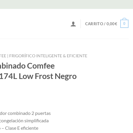
0
CARRITO /
0,00
€
E | FRIGORÍFICO INTELIGENTE & EFICIENTE
mbinado Comfee
174L Low Frost Negro
ador combinado 2 puertas
congelación simplificada
 Clase E eficiente