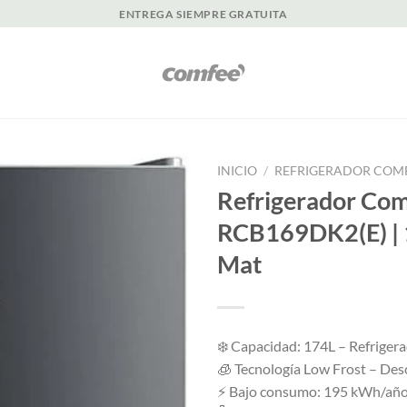
ENTREGA SIEMPRE GRATUITA
INICIO
/
REFRIGERADOR COMFE
Refrigerador Co
RCB169DK2(E) | 
Mat
❄️ Capacidad: 174L – Refriger
🧊 Tecnología Low Frost – Des
⚡ Bajo consumo: 195 kWh/año –