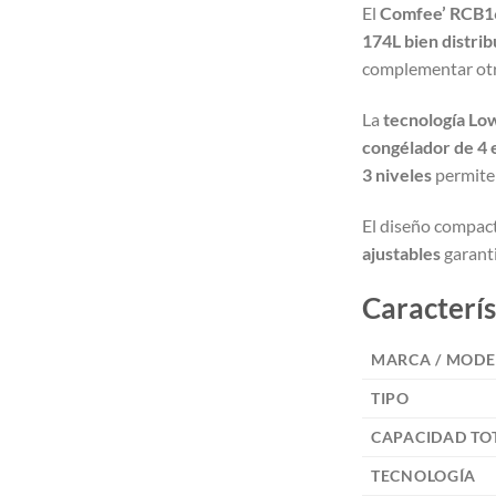
El
Comfee’ RCB1
174L bien distrib
complementar otr
La
tecnología Lo
congélador de 4 e
3 niveles
permite 
El diseño compac
ajustables
garanti
Caracterís
MARCA / MODE
TIPO
CAPACIDAD TO
TECNOLOGÍA