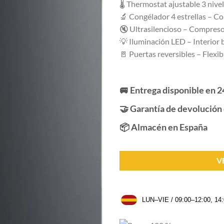
🌡️ Thermostat ajustable 3 nive
🔬 Congélador 4 estrellas – C
🔇 Ultrasilencioso – Compreso
💡 Iluminación LED – Interior 
🚪 Puertas reversibles – Flexib
🚐 Entrega disponible en 2
🤝 Garantía de devolución 
📦 Almacén en España
V
LUN–VIE / 09:00–12:00, 14