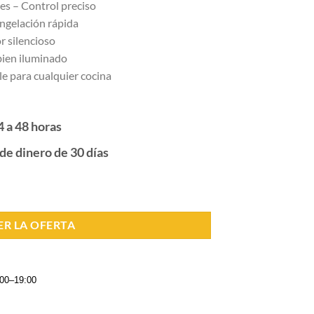
les – Control preciso
ongelación rápida
r silencioso
bien iluminado
le para cualquier cocina
4 a 48 horas
de dinero de 30 días
ER LA OFERTA
:00–19:00