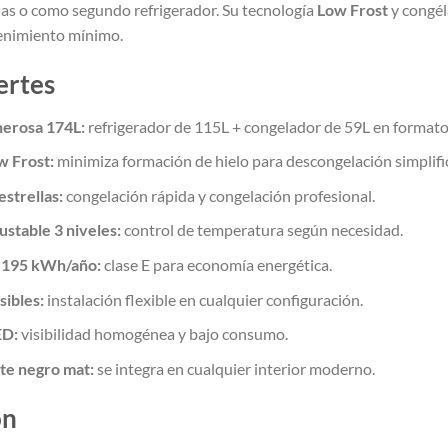
jas o como segundo refrigerador. Su tecnología
Low Frost
y congé
enimiento mínimo.
ertes
nerosa 174L:
refrigerador de 115L + congelador de 59L en format
w Frost:
minimiza formación de hielo para descongelación simplifi
strellas:
congelación rápida y congelación profesional.
stable 3 niveles:
control de temperatura según necesidad.
 195 kWh/año:
clase E para economía energética.
sibles:
instalación flexible en cualquier configuración.
ED:
visibilidad homogénea y bajo consumo.
te negro mat:
se integra en cualquier interior moderno.
ón