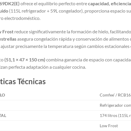
69DK2(E)
ofrece el equilibrio perfecto entre
capacidad, eficienci
uido
(115L refrigerador + 59L congelador), proporciona espacio suf
o electrodoméstico.
w Frost
reduce significativamente la formación de hielo, facilita
strellas
asegura congelación rápida y conservación de alimentos 
ajustar precisamente la temperatura según cambios estacionales 
to
(51,1 × 47 × 150 cm)
combina ganancia de espacio con capacidad
zan perfecta adaptación a cualquier cocina.
ticas Técnicas
LO
Comfee’ / RCB1
Refrigerador com
TAL
174 litros (115L 
Low Frost