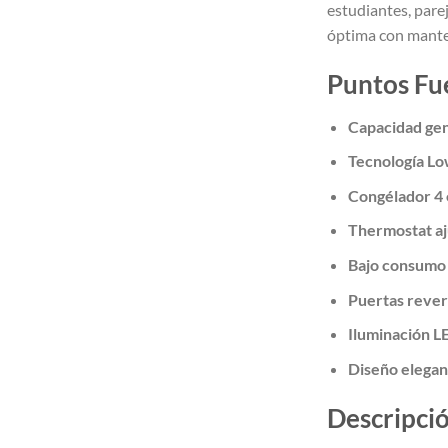
estudiantes, pare
óptima con mant
Puntos Fu
Capacidad ge
Tecnología Lo
Congélador 4 e
Thermostat aju
Bajo consumo
Puertas rever
Iluminación L
Diseño elegan
Descripci