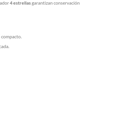
lador
4 estrellas
garantizan conservación
o compacto.
cada.