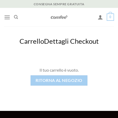
Salta
CONSEGNA SEMPRE GRATUITA
ai
contenuti
0
Carrello
Dettagli Checkout
Il tuo carrello è vuoto.
RITORNA AL NEGOZIO