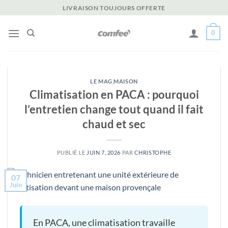
Passer
LIVRAISON TOUJOURS OFFERTE
au
contenu
0
LE MAG
,
MAISON
Climatisation en PACA : pourquoi
l’entretien change tout quand il fait
chaud et sec
PUBLIÉ LE
JUIN 7, 2026
PAR
CHRISTOPHE
07
Juin
En PACA, une climatisation travaille