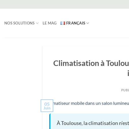
Passer
au
contenu
NOS SOLUTIONS
LE MAG
FRANÇAIS
Climatisation à Toulo
PUBL
05
Juin
À Toulouse, la climatisation n’e