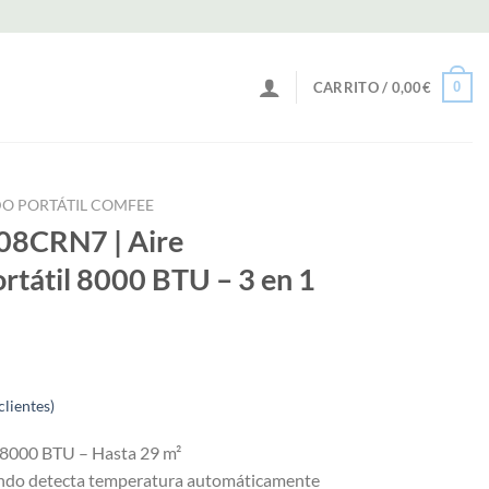
0
CARRITO /
0,00
€
O PORTÁTIL COMFEE
8CRN7 | Aire
rtátil 8000 BTU – 3 en 1
clientes)
l 8000 BTU – Hasta 29 m²
ando detecta temperatura automáticamente