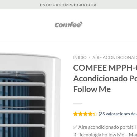
ENTREGA SIEMPRE GRATUITA
INICIO
/
AIRE ACONDICIONAD
COMFEE MPPH-0
Acondicionado Po
Follow Me
(
35
valoraciones de 
Valorado
35
con
4.34
✅ Aire acondicionado portáti
de 5 en
📱 Tecnología Follow Me – M
base a