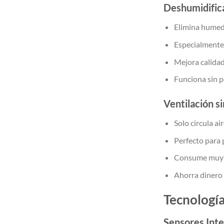
Deshumidific
Elimina humeda
Especialmente
Mejora calidad 
Funciona sin p
Ventilación si
Solo circula air
Perfecto para
Consume muy 
Ahorra dinero 
Tecnologí
Sensores Inte