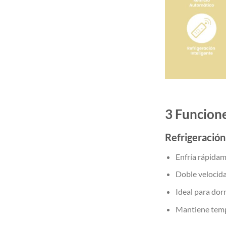
3 Funcione
Refrigeració
Enfría rápidam
Doble velocid
Ideal para dor
Mantiene temp