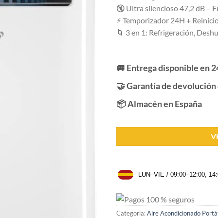
valoraciones
🔇 Ultra silencioso 47,2 dB – 
de clientes
⚡ Temporizador 24H + Reinicio
🌀 3 en 1: Refrigeración, Deshu
🚐 Entrega disponible en 2
🤝 Garantía de devolución 
📦 Almacén en España
V
LUN–VIE / 09:00–12:00, 14
Categoría:
Aire Acondicionado Portá