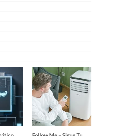
mático
Follow Me – Sigue Tu