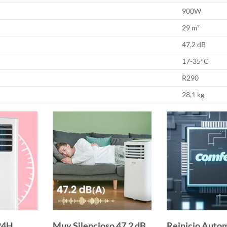
900W
29 m²
47,2 dB
17-35°C
R290
28,1 kg
24H
Muy Silencioso 47,2 dB
Reinicio Auto