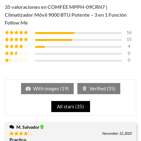
35 valoraciones en
COMFEE MPPH-09CRN7 |
Climatizador Móvil 9000 BTU Potente – 3 en 1 Función
Follow Me
16
15
Valorado con
5
de 5
4
Valorado con
4
de 5
0
Valorado
con
3
de
0
Valorado
5
con
2
Valorado
de 5
con
1
de
5
With images (
19
)
Verified (
35
)
All stars (
35
)
M. Salvador
November 12, 2025
Practico.
Valorado