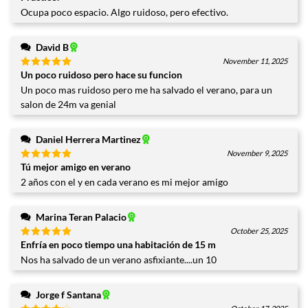
con
4
Ocupa poco espacio. Algo ruidoso, pero efectivo.
de 5
David B
November 11, 2025
Un poco ruidoso pero hace su funcion
Valorado
con
5
de
Un poco mas ruidoso pero me ha salvado el verano, para un
5
salon de 24m va genial
Daniel Herrera Martinez
November 9, 2025
Tú mejor amigo en verano
Valorado
con
5
de
2 años con el y en cada verano es mi mejor amigo
5
Marina Teran Palacio
October 25, 2025
Enfría en poco tiempo una habitación de 15 m
Valorado
con
5
de
Nos ha salvado de un verano asfixiante....un 10
5
Jorge f Santana