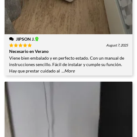
JIPSON J.
August 7, 2025
Necesario en Verano
Valorado
con
5
de
Viene bien embalado y en perfecto estado. Con un manual de
5
instrucciones sencillo. Fácil de instalar y cumple su función.
Hay que prestar cuidado al
...More