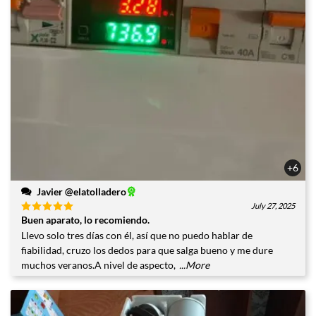
+6
Javier @elatolladero
July 27, 2025
Buen aparato, lo recomiendo.
Valorado
con
5
de
Llevo solo tres días con él, así que no puedo hablar de
5
fiabilidad, cruzo los dedos para que salga bueno y me dure
muchos veranos.A nivel de aspecto,
...More