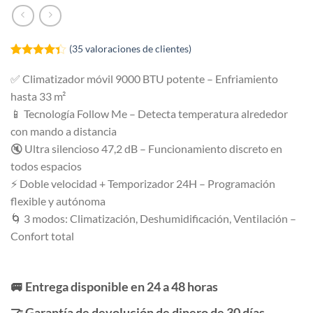
(
35
valoraciones de clientes)
Valorado
35
con
4.34
✅ Climatizador móvil 9000 BTU potente – Enfriamiento
de 5 en
hasta 33 m²
base a
valoraciones
📱 Tecnología Follow Me – Detecta temperatura alrededor
de clientes
con mando a distancia
🔇 Ultra silencioso 47,2 dB – Funcionamiento discreto en
todos espacios
⚡ Doble velocidad + Temporizador 24H – Programación
flexible y autónoma
🌀 3 modos: Climatización, Deshumidificación, Ventilación –
Confort total
🚐 Entrega disponible en 24 a 48 horas
🤝 Garantía de devolución de dinero de 30 días