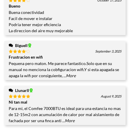
October 17, 2025
Bueno
Valorado
con
4
Buena conectividad
de 5
Facil de mover e instalar
Podria tener mejor eficiencia
La direccion del aire muy mejorable
Biguell
September 3, 2025
Frustracion en wifi
Valorado
con
4
Pequena pero maton. Me parece fantastico.Solo que en su
de 5
manual no menciona la cobfiguracion wifi.Y si esta apagada se
apaga la wifi por consiguiente,
...More
Llunarll
August 9, 2025
Ni tan mal
Valorado
con
5
de
Para mi, el Comfee 7000BTU es ideal para una estancia no mas
5
de 12-15m2 con acumulación de calor por mal aislamiento de
fachada por ser una finca anti
...More