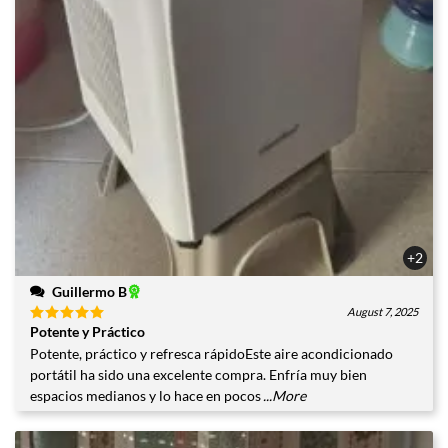
+2
Guillermo B
August 7, 2025
Potente y Práctico
Valorado
con
5
de
Potente, práctico y refresca rápidoEste aire acondicionado
5
portátil ha sido una excelente compra. Enfría muy bien
espacios medianos y lo hace en pocos
...More