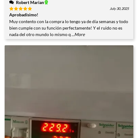
Robert Marian
July 30, 2025
Aprobadisimo!
Valorado
con
5
de
Muy contento con la compra lo tengo ya de día semanas y todo
5
bien cumple con su función perfectamente! Y el ruido no es
nada del otro mundo lo mismo q
...More