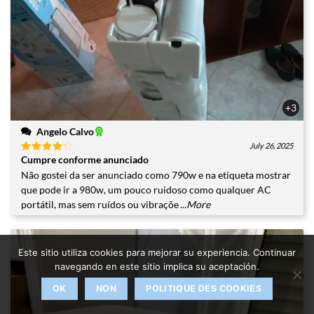
+3
Angelo Calvo
July 26, 2025
Cumpre conforme anunciado
Valorado
con
4
Não gostei da ser anunciado como 790w e na etiqueta mostrar
de 5
que pode ir a 980w, um pouco ruidoso como qualquer AC
portátil, mas sem ruídos ou vibraçõe
...More
Este sitio utiliza cookies para mejorar su experiencia. Continuar
navegando en este sitio implica su aceptación.
OK
NON
POLITIQUE DES COOKIES