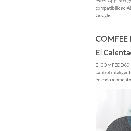
estés. App intelig
compatibilidad A
Google.
COMFEE D8
El Calenta
El COMFEE D80-15
control inteligen
en cada momento