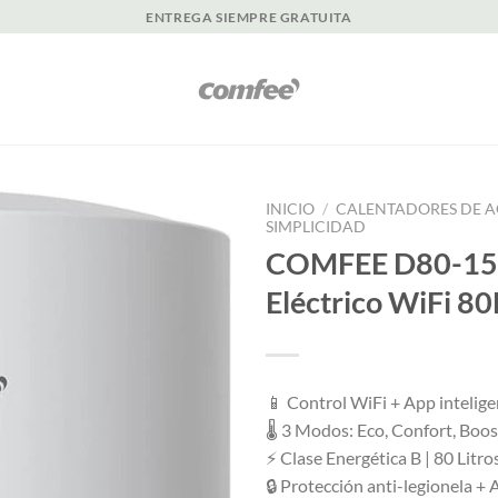
ENTREGA SIEMPRE GRATUITA
INICIO
/
CALENTADORES DE A
SIMPLICIDAD
COMFEE D80-15E
Eléctrico WiFi 80
📱 Control WiFi + App intelige
🌡️ 3 Modos: Eco, Confort, Boo
⚡ Clase Energética B | 80 Litro
🔒 Protección anti-legionela + 