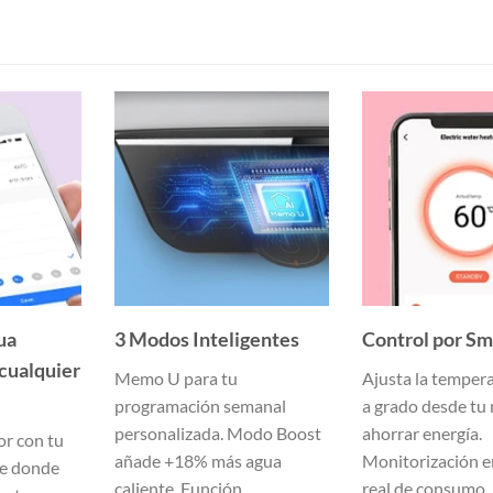
ua
3 Modos Inteligentes
Control por S
 cualquier
Memo U para tu
Ajusta la temper
programación semanal
a grado desde tu 
personalizada. Modo Boost
ahorrar energía.
or con tu
añade +18% más agua
Monitorización e
e donde
caliente. Función
real de consumo.