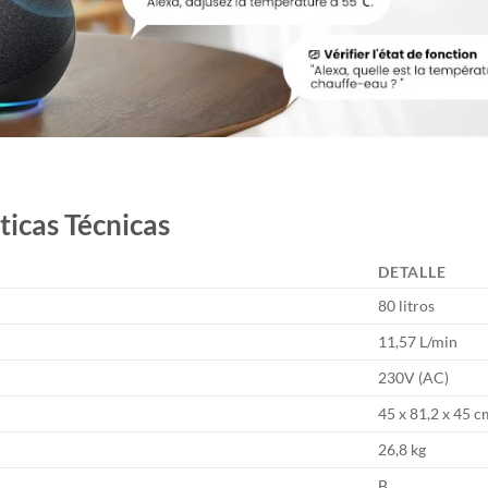
ticas Técnicas
N
DETALLE
80 litros
11,57 L/min
230V (AC)
45 x 81,2 x 45 c
26,8 kg
B