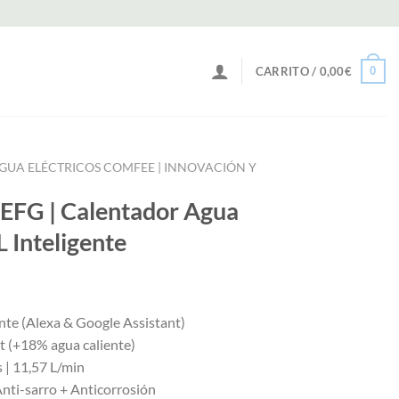
0
CARRITO /
0,00
€
GUA ELÉCTRICOS COMFEE | INNOVACIÓN Y
FG | Calentador Agua
L Inteligente
nte (Alexa & Google Assistant)
st (+18% agua caliente)
s | 11,57 L/min
Anti-sarro + Anticorrosión