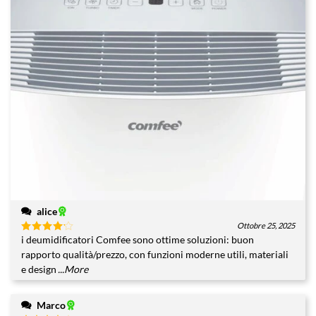
alice
Ottobre 25, 2025
i deumidificatori Comfee sono ottime soluzioni: buon
Valutato
4
su 5
rapporto qualità/prezzo, con funzioni moderne utili, materiali
e design
...More
Marco