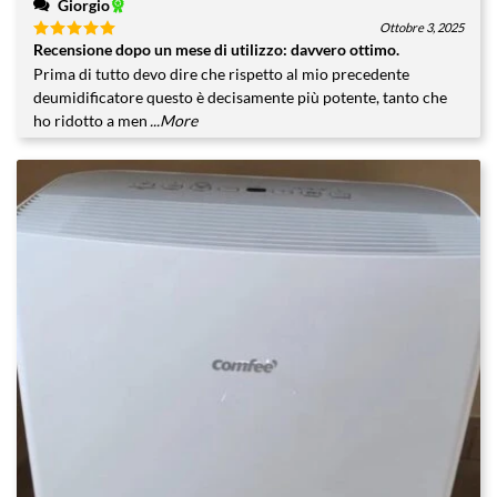
Giorgio
Ottobre 3, 2025
Recensione dopo un mese di utilizzo: davvero ottimo.
Valutato
5
su 5
Prima di tutto devo dire che rispetto al mio precedente
deumidificatore questo è decisamente più potente, tanto che
ho ridotto a men
...More