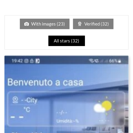
2
su
Valutato
5
1
su
5
With images (
23
)
Verified (
32
)
All stars (
32
)