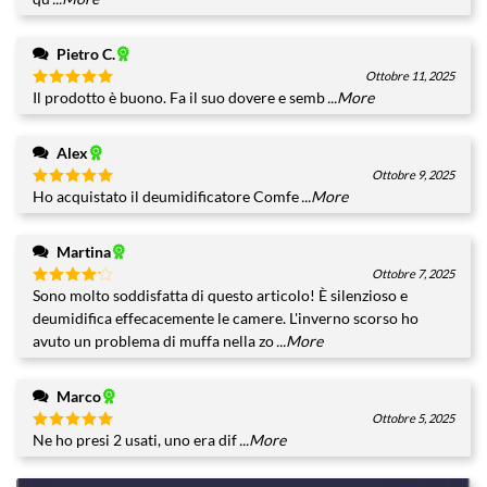
Pietro C.
Ottobre 11, 2025
Il prodotto è buono. Fa il suo dovere e semb
...More
Valutato
5
su 5
Alex
Ottobre 9, 2025
Ho acquistato il deumidificatore Comfe
...More
Valutato
5
su 5
Martina
Ottobre 7, 2025
Sono molto soddisfatta di questo articolo! È silenzioso e
Valutato
4
su 5
deumidifica effecacemente le camere. L'inverno scorso ho
avuto un problema di muffa nella zo
...More
Marco
Ottobre 5, 2025
Ne ho presi 2 usati, uno era dif
...More
Valutato
5
su 5