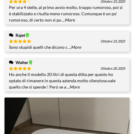
Ottobre 23, 2025
Per ora 4 stelle, al primo avvio molto, troppo rumoroso, poi si
Valutato
4
su 5
è stabilizzato e risulta meno rumoroso. Comunque è un po'
rumoroso, di certo non si pu
...More
Rajet
Ottobre 23, 2025
Sono stupidi quelli che dicono c
...More
Valutato
5
su 5
Walter
Ottobre 20, 2025
Ho anche il modello 20 litri di questa ditta per questo ho
Valutato
5
su 5
optato di rimanere in questa azienda molto silenzioso.vale
quello che si spende ! Però se a
...More