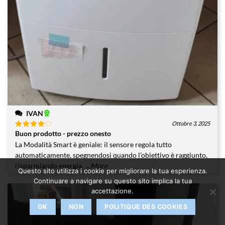
IVAN
Ottobre 3, 2025
Buon prodotto - prezzo onesto
Valutato
4
su 5
La Modalità Smart è geniale: il sensore regola tutto
automaticamente, spegnendosi quando l’obiettivo è raggiunto,
risparmiando energia.
...More
Questo sito utilizza i cookie per migliorare la tua esperienza.
Continuare a navigare su questo sito implica la tua
accettazione.
OK
NON
POLITIQUE DES COOKIES