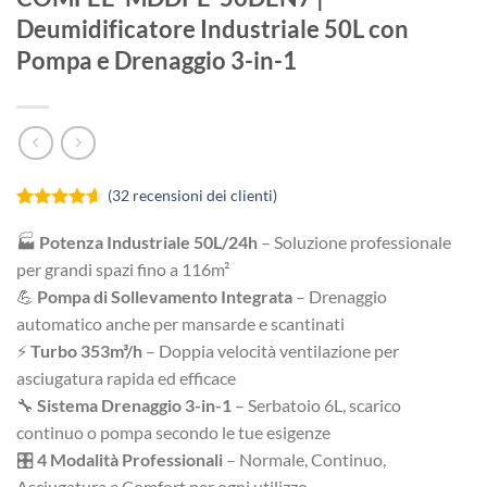
Deumidificatore Industriale 50L con
Pompa e Drenaggio 3-in-1
(
32
recensioni dei clienti)
Valutato
32
4.59
su 5
🏭
Potenza Industriale 50L/24h
– Soluzione professionale
su base di
per grandi spazi fino a 116m²
recensioni
💪
Pompa di Sollevamento Integrata
– Drenaggio
automatico anche per mansarde e scantinati
⚡
Turbo 353m³/h
– Doppia velocità ventilazione per
asciugatura rapida ed efficace
🔧
Sistema Drenaggio 3-in-1
– Serbatoio 6L, scarico
continuo o pompa secondo le tue esigenze
🎛️
4 Modalità Professionali
– Normale, Continuo,
Asciugatura e Comfort per ogni utilizzo