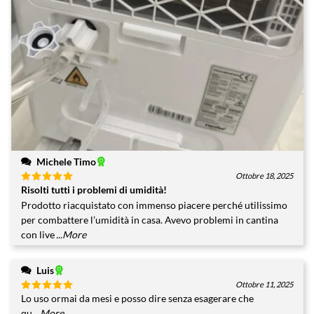
Michele Timo
Ottobre 18, 2025
Risolti tutti i problemi di umidità!
Valutato
5
su 5
Prodotto riacquistato con immenso piacere perché utilissimo
per combattere l’umidità in casa. Avevo problemi in cantina
con live
...More
Luis
Ottobre 11, 2025
Lo uso ormai da mesi e posso dire senza esagerare che
Valutato
5
su 5
qu
...More