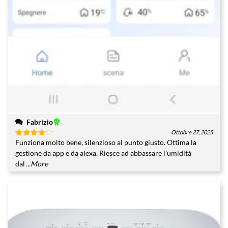
Fabrizio
Ottobre 27, 2025
Funziona molto bene, silenzioso al punto giusto. Ottima la
Valutato
4
su 5
gestione da app e da alexa. Riesce ad abbassare l'umidità
dal
...More