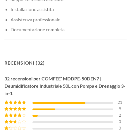
Installazione assistita
Assistenza professionale
Documentazione completa
RECENSIONI (32)
32 recensioni per
COMFEE’ MDDPE-50DEN7 |
Deumidificatore Industriale 50L con Pompa e Drenaggio 3-
in-1
21
9
Valutato
5
su 5
2
Valutato
4
su 5
0
Valutato
3
su 5
0
Valutato