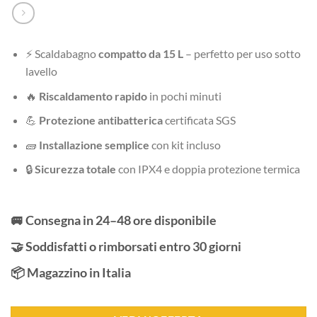
⚡ Scaldabagno
compatto da 15 L
– perfetto per uso sotto
lavello
🔥
Riscaldamento rapido
in pochi minuti
💪
Protezione antibatterica
certificata SGS
🧱
Installazione semplice
con kit incluso
🔒
Sicurezza totale
con IPX4 e doppia protezione termica
🚐 Consegna in 24–48 ore disponibile
🤝 Soddisfatti o rimborsati entro 30 giorni
📦 Magazzino in Italia