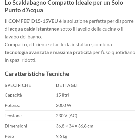
Lo Scaldabagno Compatto Ideale per un Solo
Punto d’Acqua
Il
COMFEE’ D15-15VEU
è la soluzione perfetta per disporre
di
acqua calda istantanea
sotto il lavello della cucina o il
lavabo del bagno.
Compatto, efficiente e facile da installare, combina
tecnologia avanzata
e
massima praticità
per l’uso quotidiano
in spazi ridotti.
Caratteristiche Tecniche
SPECIFICHE
DETTAGLI
Capacità
15 litri
Potenza
2000 W
Tensione
230 V (AC)
Dimensioni
36,8 × 34 × 36,8 cm
Peso
9,6 kg