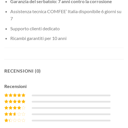
Garanzia del serbatoio: 7 anni contro la corrosione
Assistenza tecnica COMFEE’ Italia disponibile 6 giorni su
7
Supporto clienti dedicato
Ricambi garantiti per 10 anni
RECENSIONI (0)
Recensioni
Valutato
5
su 5
Valutato
4
su 5
Valutato
3
su 5
Valutato
2
su
Valutato