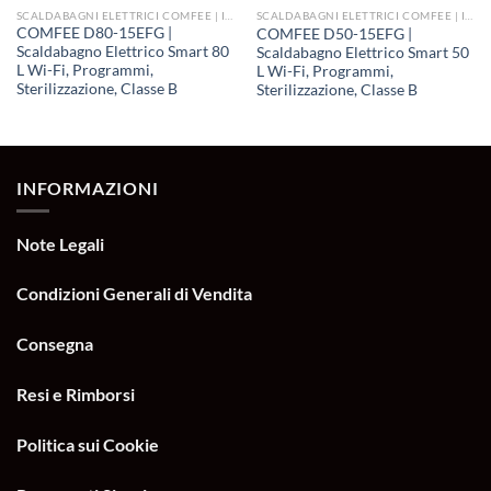
SCALDABAGNI ELETTRICI COMFEE | INNOVAZIONE E SEMPLICITÀ
SCALDABAGNI ELETTRICI COMFEE | INNOVAZIONE E SEMPLICITÀ
COMFEE D80-15EFG |
COMFEE D50-15EFG |
Scaldabagno Elettrico Smart 80
Scaldabagno Elettrico Smart 50
L Wi-Fi, Programmi,
L Wi-Fi, Programmi,
Sterilizzazione, Classe B
Sterilizzazione, Classe B
INFORMAZIONI
Note Legali
Condizioni Generali di Vendita
Consegna
Resi e Rimborsi
Politica sui Cookie