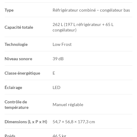
Type
Réfrigérateur combiné – congélateur bas
262 L (197 L réfrigérateur + 65 L
Capacité totale
congélateur)
Technologie
Low Frost
Niveau sonore
39 dB
Classe énergétique
E
Éclairage
LED
Contrôle de
Manuel réglable
température
Dimensions (L x P x H)
54,7 × 56,8 × 177,3 cm
Poids
46,5 kg