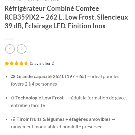
Réfrigérateur Combiné Comfee
RCB359IX2 – 262 L, Low Frost, Silencieux
39 dB, Éclairage LED, Finition Inox
(
5
avis client)
Noté
5
4.60
sur 5 basé
🧩
Grande capacité 262 L (197 + 65)
— idéal pour les
sur
foyers 2 à 4 personnes
notations
client
❄️
Technologie Low Frost
— réduit la formation de glace,
entretien facilité
🍎
Tiroir fruits & légumes + étagères amovibles
—
rangement modulable et humidité préservée