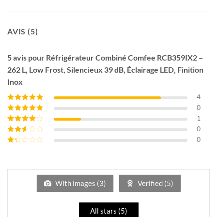
AVIS (5)
5 avis pour
Réfrigérateur Combiné Comfee RCB359IX2 –
262 L, Low Frost, Silencieux 39 dB, Éclairage LED, Finition
Inox
4
0
Note
5
sur 5
1
Note
4
sur
5
0
Note
3
sur 5
0
Note
2
sur
Note
5
1
sur
5
With images (
3
)
Verified (
5
)
All stars (
5
)