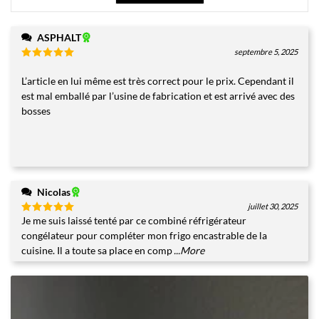
ASPHALT
septembre 5, 2025
Note
5
sur
5
L’article en lui même est très correct pour le prix. Cependant il
est mal emballé par l’usine de fabrication et est arrivé avec des
bosses
Nicolas
juillet 30, 2025
Je me suis laissé tenté par ce combiné réfrigérateur
Note
5
sur
5
congélateur pour compléter mon frigo encastrable de la
cuisine. Il a toute sa place en comp
...More