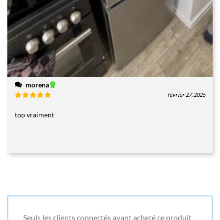
morena
février 27, 2025
Note
5
sur
5
top vraiment
Seuls les clients connectés ayant acheté ce produit