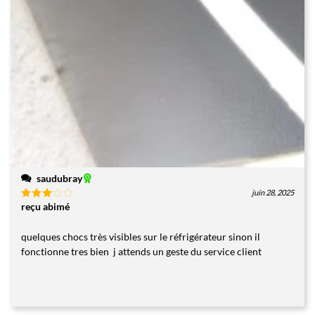
saudubray
juin 28, 2025
reçu abimé
Note
3
sur
5
quelques chocs très visibles sur le réfrigérateur sinon il
fonctionne tres bien j attends un geste du service client