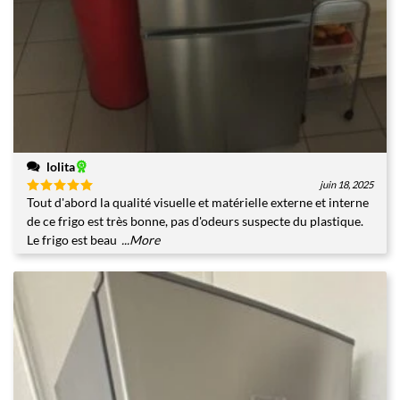
lolita
juin 18, 2025
Tout d'abord la qualité visuelle et matérielle externe et interne
Note
5
sur
5
de ce frigo est très bonne, pas d'odeurs suspecte du plastique.
Le frigo est beau
...More