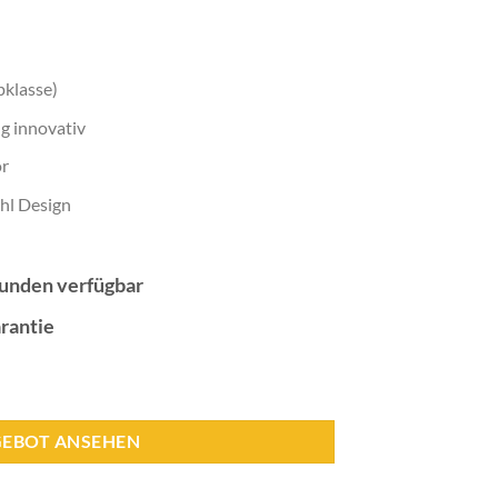
pklasse)
g innovativ
or
hl Design
Stunden verfügbar
rantie
EBOT ANSEHEN