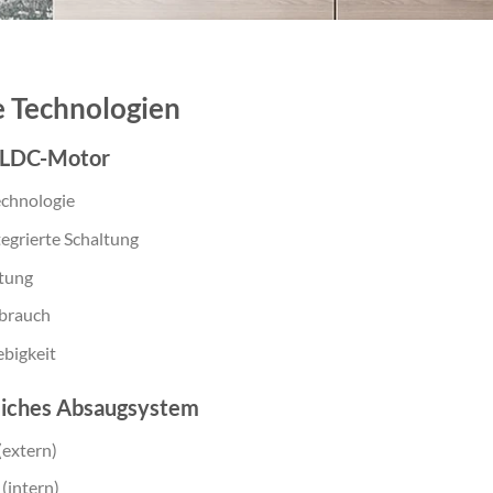
e Technologien
BLDC-Motor
echnologie
tegrierte Schaltung
tung
brauch
ebigkeit
tliches Absaugsystem
(extern)
(intern)