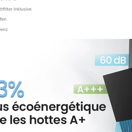
filter inklusive
ufen
ienz