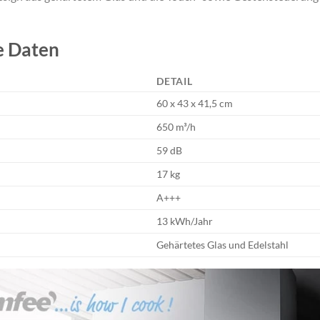
e Daten
DETAIL
60 x 43 x 41,5 cm
650 m³/h
59 dB
17 kg
A+++
13 kWh/Jahr
Gehärtetes Glas und Edelstahl