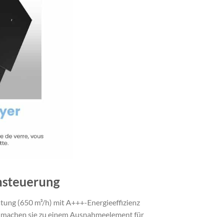
nsteuerung
ung (650 m³/h) mit A+++-Energieeffizienz
g machen sie zu einem Ausnahmeelement für