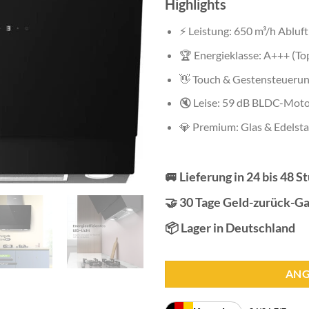
Highlights
⚡ Leistung: 650 m³/h Abluft
🏆 Energieklasse: A+++ (To
👋 Touch & Gestensteuerun
🔇 Leise: 59 dB BLDC-Mot
💎 Premium: Glas & Edelsta
🚐 Lieferung in 24 bis 48 
🤝 30 Tage Geld-zurück-Ga
📦 Lager in Deutschland
ANG