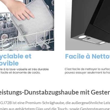
eistungs-Dunstabzugshaube mit Geste
72B ist eine Premium-Schräghaube, die außergewöhnliche Leist
Design aus gehärtetem Glas und die Touch- sowie Gestensteuerun