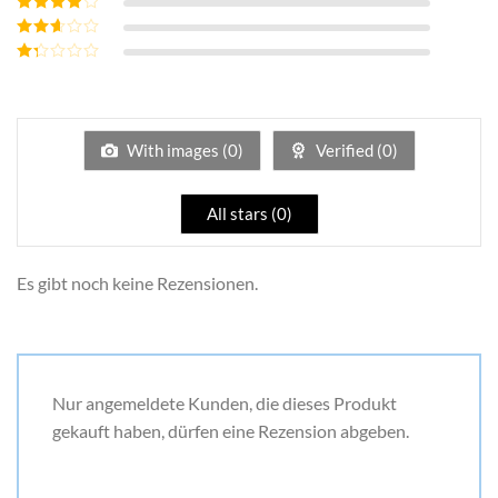
Bewertet mit
4
von 5
Bewertet
mit
3
Bewertet
von 5
mit
2
Bewertet
von 5
mit
1
von
5
With images (
0
)
Verified (
0
)
All stars (
0
)
Es gibt noch keine Rezensionen.
Nur angemeldete Kunden, die dieses Produkt
gekauft haben, dürfen eine Rezension abgeben.