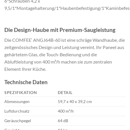
6*Schrauben 4,2 x
9,5/1*Montagehalterung/1*Haubenbefestigung/1*Kaminbefes
Die Design-Haube mit Premium-Saugleistung
Die COMFEE‘ ANGJ64B-60 ist eine schräge Wandhaube, die
zeitgenössisches Design und Leistung vereint. Ihr Paneel aus
gehärtetem Glas, die Touch-Bedienung und die
Abluftleistung von 400 m³/h machen sie zum zentralen
Element Ihrer Küche.
Technische Daten
SPEZIFIKATION
DETAIL
Abmessungen
59,7 x 40 x 39,2 cm
Luftdurchsatz
400 m³/h
Geräuschpegel
64 dB