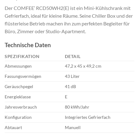
Der COMFEE‘ RCD50WH2(E) ist ein Mini-Kühlschrank mit
Gefrierfach, ideal für kleine Räume. Seine Chiller Box und der
flüsterleise Betrieb machen ihn zum perfekten Begleiter für
Büro, Zimmer oder Studio-Apartment.
Technische Daten
SPEZIFIKATION
DETAIL
Abmessungen
47,2 x 45 x 49,2 cm
Fassungsvermögen
43 Liter
Geräuschpegel
41 dB
Energieklasse
E
Jahresverbrauch
80 kWh/Jahr
Konfiguration
Integriertes Gefrierfach
Abtauart
Manuell