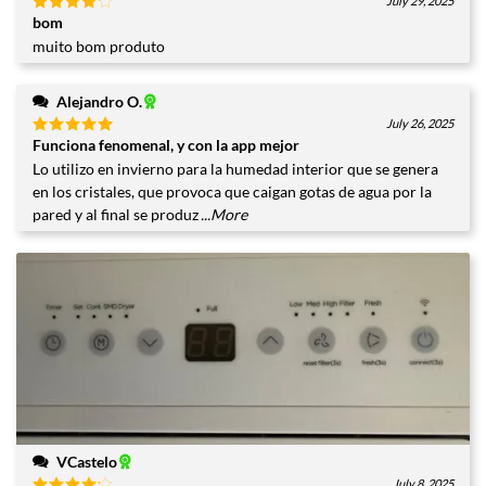
July 29, 2025
bom
Valorado
con
4
muito bom produto
de 5
Alejandro O.
July 26, 2025
Funciona fenomenal, y con la app mejor
Valorado
con
5
de
Lo utilizo en invierno para la humedad interior que se genera
5
en los cristales, que provoca que caigan gotas de agua por la
pared y al final se produz
...More
VCastelo
July 8, 2025