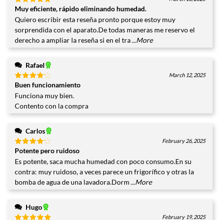
Muy eficiente, rápido eliminando humedad.
Valorado
con
5
de
Quiero escribir esta reseña pronto porque estoy muy
5
sorprendida con el aparato.De todas maneras me reservo el
derecho a ampliar la reseña si en el tra
...More
Rafael
March 12, 2025
Buen funcionamiento
Valorado
con
4
Funciona muy bien.
de 5
Contento con la compra
Carlos
February 26, 2025
Potente pero ruidoso
Valorado
con
4
Es potente, saca mucha humedad con poco consumo.En su
de 5
contra: muy ruidoso, a veces parece un frigorífico y otras la
bomba de agua de una lavadora.Dorm
...More
Hugo
February 19, 2025