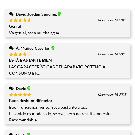
David Jordan Sanchez
November 16, 2025
Genial
Valorado
con
5
de
Va genial, saca mucha agua
5
Á. Muñoz Caselles
November 16, 2025
ESTÁ BASTANTE BIEN
Valorado
con
4
LAS CARACTERÍSTICAS DEL APARATO POTENCIA
de 5
CONSUMO ETC.
David
November 16, 2025
Buen deshumidificador
Valorado
con
5
de
Buen funcionamiento. Saca bastante agua.
5
El sonido es moderado, se oye, pero no resulta molesto.
Recomendable