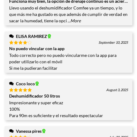
Funciona muy bien, la opción de drenaje continuo es un acierto
Valorado
con
5
de
Llevo usando el deshumidificador Comfee ya un tiempo, y lo
5
que más me ha gustado es que además de cumplir de verdad en
sacar la humedad, tiene la opci
...More
ELISA RAMIREZ
September 10, 2025
No puedo vincular con la app
Valorado
con
4
Todo correcto pero no puedo vincularme con la app para
de 5
poder utilizarlo con el móvil
Si me la pudieran facilitar
Coco loco
August 3, 2025
Deshumidificador 50 litros
Valorado
con
5
de
Impresionante y super eficaz
5
100%
Para 90m es suficiente y el resultado espectacular
Vanessa pires