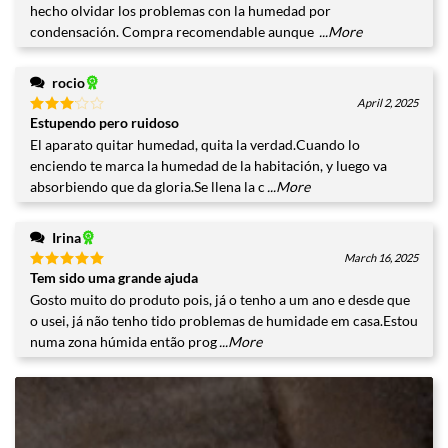
hecho olvidar los problemas con la humedad por
condensación. Compra recomendable aunque
...More
rocio
April 2, 2025
Estupendo pero ruidoso
Valorado
con
3
El aparato quitar humedad, quita la verdad.Cuando lo
de 5
enciendo te marca la humedad de la habitación, y luego va
absorbiendo que da gloria.Se llena la c
...More
Irina
March 16, 2025
Tem sido uma grande ajuda
Valorado
con
5
de
Gosto muito do produto pois, já o tenho a um ano e desde que
5
o usei, já não tenho tido problemas de humidade em casa.Estou
numa zona húmida então prog
...More