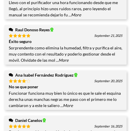
con
4
Llevo con el purificador una hora funcionando desde que me
de 5
llegó, al principio hizo unos ruidos raros, pero leyendo el
manual se recomienda dejarlo fu
...More
Raul Donoso Reyes
September 21, 2025
Éxito seguro
Valorado
con
5
de
Sorprendente como elimina la humedad, filtra y purifica el aire,
5
muy contento con el resultado y poderlo gestionar desde el
móvil. Olvídate de las mol
...More
Ana Isabel Fernández Rodríguez
September 20, 2025
No se que poner
Valorado
con
4
Funcionar funciona muy bien lo único es que le sale el esquina
de 5
derecha unas manchas negras me paso con el primero me lo
cambiaron y a este le saliero
...More
Daniel Canelos
September 16, 2025