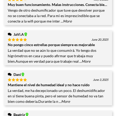
Muy buen funcionamiento. Malas instrucciones. Conecta bien a la wi
Valorado
con
4
Vengo de otro deshumificador que tuve que devolver porque
de 5
no se conectaba a la red. Para mi es imprescindible que se
conecte a la wifi porque me inter
...More
JaVi.A
June 20, 2025
No pongo cinco estrellas porque siempre es mejorable
Valorado
con
5
de
La verdad que no se aún lo que consumirá. Yo tengo dos
5
higrómetros en casa y puedo afirmar que trabaja muy
bien.Aunque en verdad para que trabaje real
...More
Dani
June 3, 2025
Mantiene el nivel de humedad ideal y no hace ruido
Valorado
con
5
de
La verdad, me ha decepcionado un poco. El deshumidificador
5
en sí tiene buena pinta, pero el sensor de humedad no va tan
bien como debería.Durante la n
...More
Beatriz