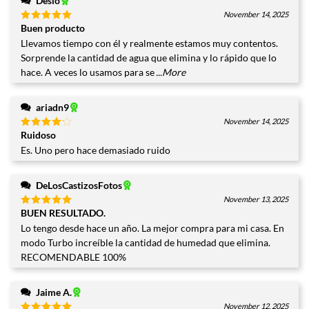
Deslo
November 14, 2025
Buen producto
Valorado
con
5
de
Llevamos tiempo con él y realmente estamos muy contentos.
5
Sorprende la cantidad de agua que elimina y lo rápido que lo
hace. A veces lo usamos para se
...More
ariadn9
November 14, 2025
Ruidoso
Valorado
con
4
Es. Uno pero hace demasiado ruido
de 5
DeLosCastizosFotos
November 13, 2025
BUEN RESULTADO.
Valorado
con
5
de
Lo tengo desde hace un año. La mejor compra para mi casa. En
5
modo Turbo increíble la cantidad de humedad que elimina.
RECOMENDABLE 100%
Jaime A.
November 12, 2025