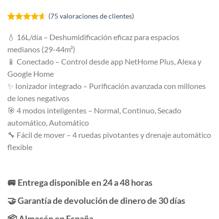
(
75
valoraciones de clientes)
Valorado
75
con
4.55
💧 16L/día – Deshumidificación eficaz para espacios
de 5 en
medianos (29-44m²)
base a
valoraciones
📱 Conectado – Control desde app NetHome Plus, Alexa y
de clientes
Google Home
✨ Ionizador integrado – Purificación avanzada con millones
de iones negativos
🎯 4 modos inteligentes – Normal, Continuo, Secado
automático, Automático
🔧 Fácil de mover – 4 ruedas pivotantes y drenaje automático
flexible
🚐 Entrega disponible en 24 a 48 horas
🤝 Garantía de devolución de dinero de 30 días
📦 Almacén en España