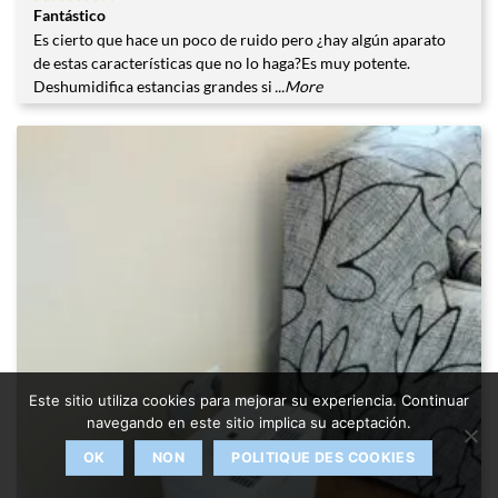
Fantástico
Valorado
con
5
de
Es cierto que hace un poco de ruido pero ¿hay algún aparato
5
de estas características que no lo haga?Es muy potente.
Deshumidifica estancias grandes si
...More
Este sitio utiliza cookies para mejorar su experiencia. Continuar
navegando en este sitio implica su aceptación.
OK
NON
POLITIQUE DES COOKIES