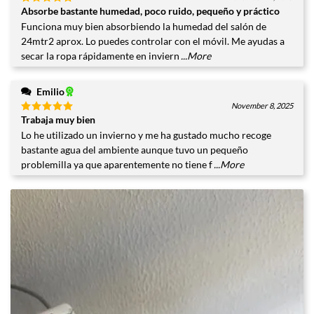
Absorbe bastante humedad, poco ruido, pequeño y práctico
Valorado
con
5
de
Funciona muy bien absorbiendo la humedad del salón de
5
24mtr2 aprox. Lo puedes controlar con el móvil. Me ayudas a
secar la ropa rápidamente en inviern
...More
Emilio
November 8, 2025
Trabaja muy bien
Valorado
con
5
de
Lo he utilizado un invierno y me ha gustado mucho recoge
5
bastante agua del ambiente aunque tuvo un pequeño
problemilla ya que aparentemente no tiene f
...More