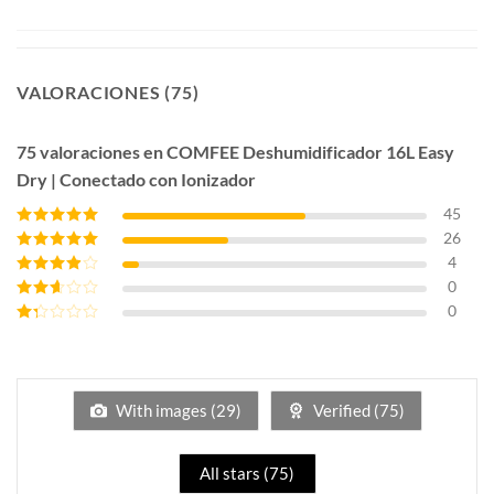
VALORACIONES (75)
75 valoraciones en
COMFEE Deshumidificador 16L Easy
Dry | Conectado con Ionizador
45
26
Valorado con
5
de 5
4
Valorado con
4
de 5
0
Valorado
con
3
de
0
Valorado
5
con
2
Valorado
de 5
con
1
de
5
With images (
29
)
Verified (
75
)
All stars (
75
)