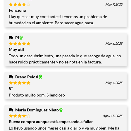
May 7, 2025
Funciona
Valorado
con
4
Hay que ser muy constante si tenemos un problema de
de 5
humedad en el ambiente. Pero sacar agua, saca.
Pi
May 6, 2025
Muy útil
Valorado
con
5
de
Todo un descubrimiento, una pasada lo que recoge de agua, no
5
hace ruido prácticamente y no se nota en la factura.
Breno Pelosi
May 4, 2025
5*
Valorado
con
5
de
Produto muito bom. Silencioso
5
María Domínguez Nieto
April 15, 2025
Buena compra aunque está empezando a fallar
Valorado
con
4
Lo llevo usando unos meses casi a diario y va muy bien. Me ha
de 5