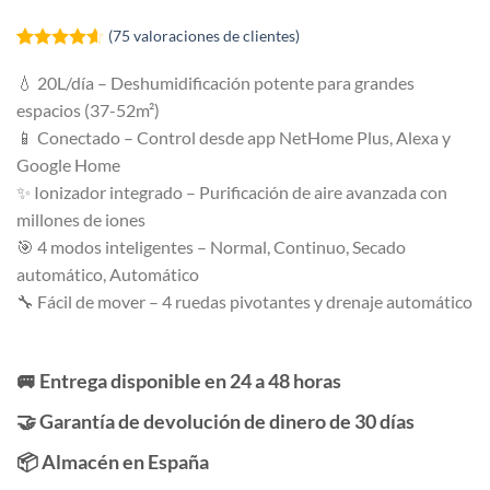
(
75
valoraciones de clientes)
Valorado
75
con
4.55
💧 20L/día – Deshumidificación potente para grandes
de 5 en
espacios (37-52m²)
base a
valoraciones
📱 Conectado – Control desde app NetHome Plus, Alexa y
de clientes
Google Home
✨ Ionizador integrado – Purificación de aire avanzada con
millones de iones
🎯 4 modos inteligentes – Normal, Continuo, Secado
automático, Automático
🔧 Fácil de mover – 4 ruedas pivotantes y drenaje automático
🚐 Entrega disponible en 24 a 48 horas
🤝 Garantía de devolución de dinero de 30 días
📦 Almacén en España