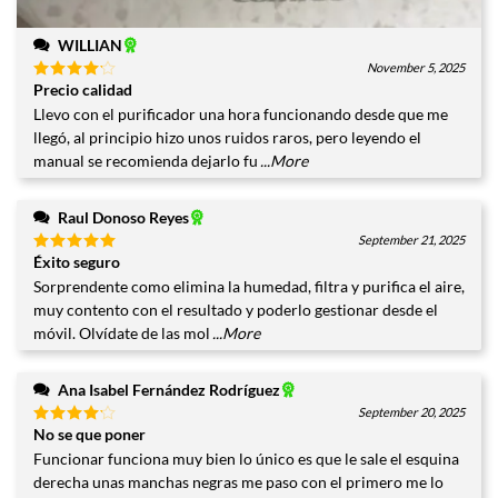
WILLIAN
November 5, 2025
Precio calidad
Valorado
con
4
Llevo con el purificador una hora funcionando desde que me
de 5
llegó, al principio hizo unos ruidos raros, pero leyendo el
manual se recomienda dejarlo fu
...More
Raul Donoso Reyes
September 21, 2025
Éxito seguro
Valorado
con
5
de
Sorprendente como elimina la humedad, filtra y purifica el aire,
5
muy contento con el resultado y poderlo gestionar desde el
móvil. Olvídate de las mol
...More
Ana Isabel Fernández Rodríguez
September 20, 2025
No se que poner
Valorado
con
4
Funcionar funciona muy bien lo único es que le sale el esquina
de 5
derecha unas manchas negras me paso con el primero me lo