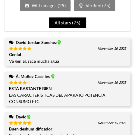
5
With images (
29
)
Verified (
75
)
All stars (
75
)
David Jordan Sanchez
November 16, 2025
Genial
Valorado
con
5
de
Va genial, saca mucha agua
5
Á. Muñoz Caselles
November 16, 2025
ESTÁ BASTANTE BIEN
Valorado
con
4
LAS CARACTERÍSTICAS DEL APARATO POTENCIA
de 5
CONSUMO ETC.
David
November 16, 2025
Buen deshumidificador
Valorado
con
5
de