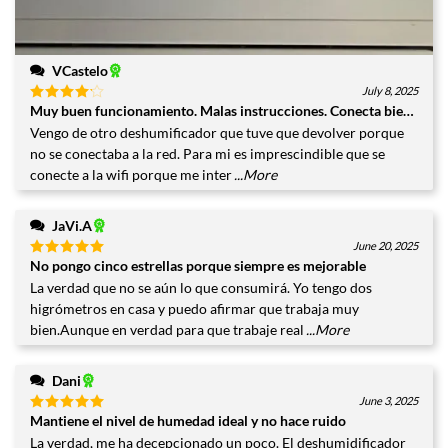
VCastelo
July 8, 2025
Muy buen funcionamiento. Malas instrucciones. Conecta bien a la wi
Valorado
con
4
Vengo de otro deshumificador que tuve que devolver porque
de 5
no se conectaba a la red. Para mi es imprescindible que se
conecte a la wifi porque me inter
...More
JaVi.A
June 20, 2025
No pongo cinco estrellas porque siempre es mejorable
Valorado
con
5
de
La verdad que no se aún lo que consumirá. Yo tengo dos
5
higrómetros en casa y puedo afirmar que trabaja muy
bien.Aunque en verdad para que trabaje real
...More
Dani
June 3, 2025
Mantiene el nivel de humedad ideal y no hace ruido
Valorado
con
5
de
La verdad, me ha decepcionado un poco. El deshumidificador