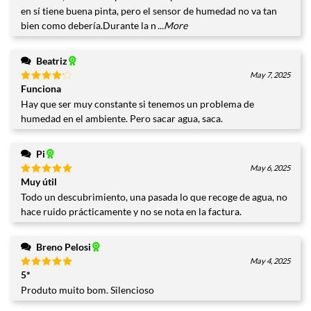
5
en sí tiene buena pinta, pero el sensor de humedad no va tan
bien como debería.Durante la n
...More
Beatriz
May 7, 2025
Funciona
Valorado
con
4
Hay que ser muy constante si tenemos un problema de
de 5
humedad en el ambiente. Pero sacar agua, saca.
Pi
May 6, 2025
Muy útil
Valorado
con
5
de
Todo un descubrimiento, una pasada lo que recoge de agua, no
5
hace ruido prácticamente y no se nota en la factura.
Breno Pelosi
May 4, 2025
5*
Valorado
con
5
de
Produto muito bom. Silencioso
5