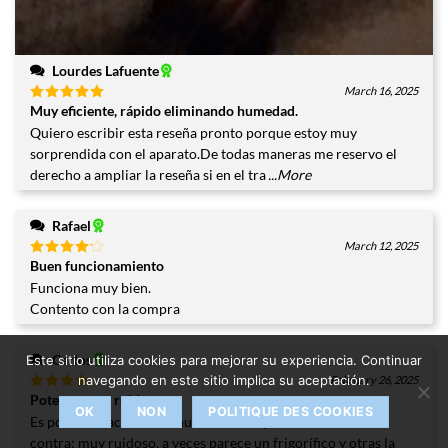
Lourdes Lafuente
March 16, 2025
Muy eficiente, rápido eliminando humedad.
Valorado
con
5
de
Quiero escribir esta reseña pronto porque estoy muy
5
sorprendida con el aparato.De todas maneras me reservo el
derecho a ampliar la reseña si en el tra
...More
Rafael
March 12, 2025
Buen funcionamiento
Valorado
con
4
Funciona muy bien.
de 5
Contento con la compra
Carlos
Este sitio utiliza cookies para mejorar su experiencia. Continuar
navegando en este sitio implica su aceptación.
February 26, 2025
Potente pero ruidoso
Valorado
OK
NON
POLITIQUE DES COOKIES
con
4
Es potente, saca mucha humedad con poco consumo.En su
de 5
contra: muy ruidoso, a veces parece un frigorífico y otras la