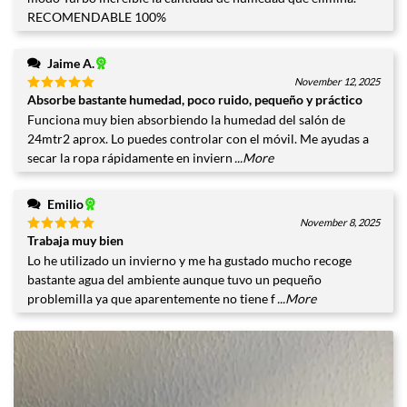
RECOMENDABLE 100%
Jaime A.
November 12, 2025
Absorbe bastante humedad, poco ruido, pequeño y práctico
Valorado
con
5
de
Funciona muy bien absorbiendo la humedad del salón de
5
24mtr2 aprox. Lo puedes controlar con el móvil. Me ayudas a
secar la ropa rápidamente en inviern
...More
Emilio
November 8, 2025
Trabaja muy bien
Valorado
con
5
de
Lo he utilizado un invierno y me ha gustado mucho recoge
5
bastante agua del ambiente aunque tuvo un pequeño
problemilla ya que aparentemente no tiene f
...More