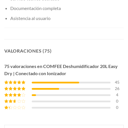
Documentación completa
Asistencia al usuario
VALORACIONES (75)
75 valoraciones en
COMFEE Deshumidificador 20L Easy
Dry | Conectado con Ionizador
45
26
Valorado con
5
de 5
4
Valorado con
4
de 5
0
Valorado
con
3
de
0
Valorado
5
con
2
Valorado
de 5
con
1
de