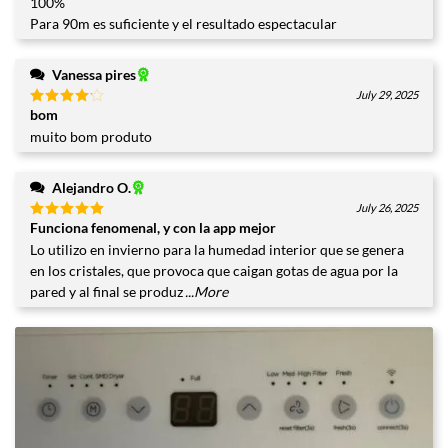
100%
Para 90m es suficiente y el resultado espectacular
Vanessa pires
July 29, 2025
bom
Valorado
con
4
muito bom produto
de 5
Alejandro O.
July 26, 2025
Funciona fenomenal, y con la app mejor
Valorado
con
5
de
Lo utilizo en invierno para la humedad interior que se genera
5
en los cristales, que provoca que caigan gotas de agua por la
pared y al final se produz
...More