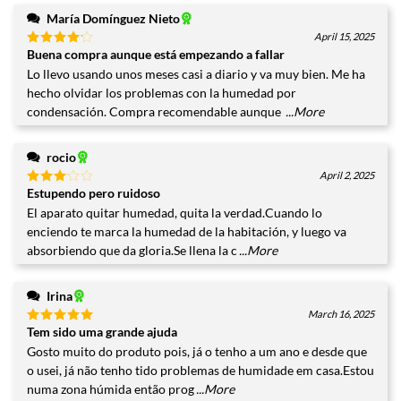
María Domínguez Nieto
April 15, 2025
Buena compra aunque está empezando a fallar
Valorado
con
4
Lo llevo usando unos meses casi a diario y va muy bien. Me ha
de 5
hecho olvidar los problemas con la humedad por
condensación. Compra recomendable aunque
...More
rocio
April 2, 2025
Estupendo pero ruidoso
Valorado
con
3
El aparato quitar humedad, quita la verdad.Cuando lo
de 5
enciendo te marca la humedad de la habitación, y luego va
absorbiendo que da gloria.Se llena la c
...More
Irina
March 16, 2025
Tem sido uma grande ajuda
Valorado
con
5
de
Gosto muito do produto pois, já o tenho a um ano e desde que
5
o usei, já não tenho tido problemas de humidade em casa.Estou
numa zona húmida então prog
...More