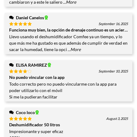
cambiaron y a este le saliero
...More
Daniel Canelos
September 16, 2025
Funciona muy bien, la opción de drenaje continuo es un acierto
Valorado
con
5
de
Llevo usando el deshumidificador Comfee ya un tiempo, y lo
5
que más me ha gustado es que además de cumplir de verdad en
sacar la humedad, tiene la opci
...More
ELISA RAMIREZ
September 10, 2025
No puedo vincular con la app
Valorado
con
4
Todo correcto pero no puedo vincularme con la app para
de 5
poder utilizarlo con el móvil
Si me la pudieran facilitar
Coco loco
August 3, 2025
Deshumidificador 50 litros
Valorado
con
5
de
Impresionante y super eficaz
5