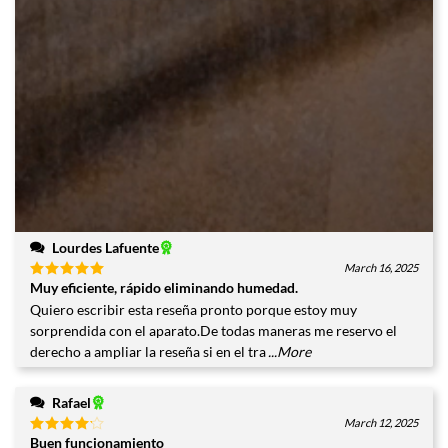
Lourdes Lafuente
March 16, 2025
Muy eficiente, rápido eliminando humedad.
Valorado
con
5
de
Quiero escribir esta reseña pronto porque estoy muy
5
sorprendida con el aparato.De todas maneras me reservo el
derecho a ampliar la reseña si en el tra
...More
Rafael
March 12, 2025
Buen funcionamiento
Valorado