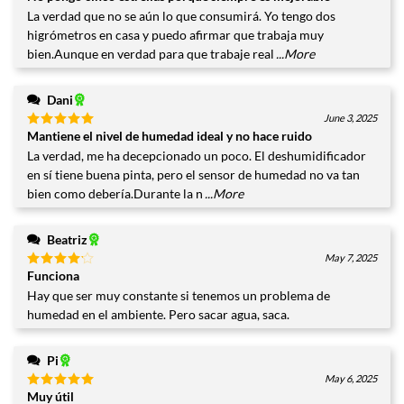
con
5
de
La verdad que no se aún lo que consumirá. Yo tengo dos
5
higrómetros en casa y puedo afirmar que trabaja muy
bien.Aunque en verdad para que trabaje real
...More
Dani
June 3, 2025
Mantiene el nivel de humedad ideal y no hace ruido
Valorado
con
5
de
La verdad, me ha decepcionado un poco. El deshumidificador
5
en sí tiene buena pinta, pero el sensor de humedad no va tan
bien como debería.Durante la n
...More
Beatriz
May 7, 2025
Funciona
Valorado
con
4
Hay que ser muy constante si tenemos un problema de
de 5
humedad en el ambiente. Pero sacar agua, saca.
Pi
May 6, 2025
Muy útil
Valorado