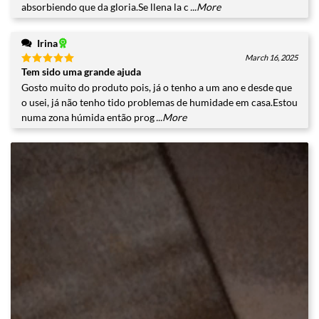
absorbiendo que da gloria.Se llena la c
...More
Irina
March 16, 2025
Tem sido uma grande ajuda
Valorado
con
5
de
Gosto muito do produto pois, já o tenho a um ano e desde que
5
o usei, já não tenho tido problemas de humidade em casa.Estou
numa zona húmida então prog
...More