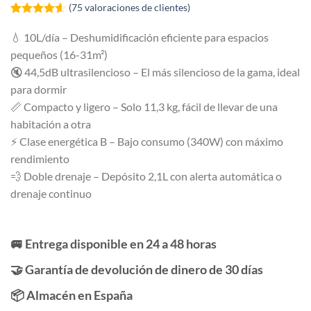
(
75
valoraciones de clientes)
Valorado
75
con
4.55
💧 10L/día – Deshumidificación eficiente para espacios
de 5 en
pequeños (16-31m²)
base a
valoraciones
🔇 44,5dB ultrasilencioso – El más silencioso de la gama, ideal
de clientes
para dormir
📏 Compacto y ligero – Solo 11,3 kg, fácil de llevar de una
habitación a otra
⚡ Clase energética B – Bajo consumo (340W) con máximo
rendimiento
💨 Doble drenaje – Depósito 2,1L con alerta automática o
drenaje continuo
🚐 Entrega disponible en 24 a 48 horas
🤝 Garantía de devolución de dinero de 30 días
📦 Almacén en España