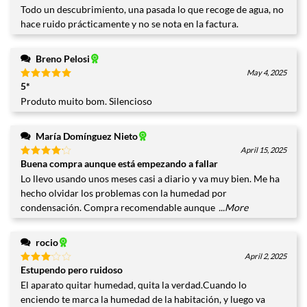
con
5
de
Todo un descubrimiento, una pasada lo que recoge de agua, no
5
hace ruido prácticamente y no se nota en la factura.
Breno Pelosi
May 4, 2025
5*
Valorado
con
5
de
Produto muito bom. Silencioso
5
María Domínguez Nieto
April 15, 2025
Buena compra aunque está empezando a fallar
Valorado
con
4
Lo llevo usando unos meses casi a diario y va muy bien. Me ha
de 5
hecho olvidar los problemas con la humedad por
condensación. Compra recomendable aunque
...More
rocio
April 2, 2025
Estupendo pero ruidoso
Valorado
con
3
El aparato quitar humedad, quita la verdad.Cuando lo
de 5
enciendo te marca la humedad de la habitación, y luego va