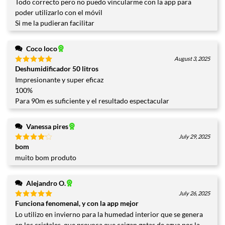
Todo correcto pero no puedo vincularme con la app para
de 5
poder utilizarlo con el móvil
Si me la pudieran facilitar
Coco loco
August 3, 2025
Deshumidificador 50 litros
Valorado
con
5
de
Impresionante y super eficaz
5
100%
Para 90m es suficiente y el resultado espectacular
Vanessa pires
July 29, 2025
bom
Valorado
con
4
muito bom produto
de 5
Alejandro O.
July 26, 2025
Funciona fenomenal, y con la app mejor
Valorado
con
5
de
Lo utilizo en invierno para la humedad interior que se genera
5
en los cristales, que provoca que caigan gotas de agua por la