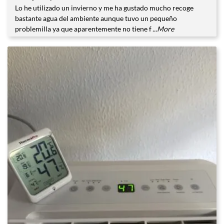
con
5
de
Lo he utilizado un invierno y me ha gustado mucho recoge
5
bastante agua del ambiente aunque tuvo un pequeño
problemilla ya que aparentemente no tiene f
...More