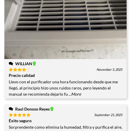
WILLIAN
November 5, 2025
Precio calidad
Valorado
con
4
Llevo con el purificador una hora funcionando desde que me
de 5
llegó, al principio hizo unos ruidos raros, pero leyendo el
manual se recomienda dejarlo fu
...More
Raul Donoso Reyes
September 21, 2025
Éxito seguro
Valorado
con
5
de
Sorprendente como elimina la humedad, filtra y purifica el aire,
5