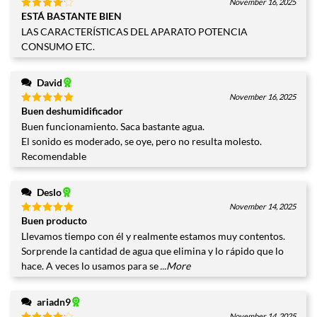
November 16, 2025
ESTÁ BASTANTE BIEN
Valorado
con
4
LAS CARACTERÍSTICAS DEL APARATO POTENCIA
de 5
CONSUMO ETC.
David
November 16, 2025
Buen deshumidificador
Valorado
con
5
de
Buen funcionamiento. Saca bastante agua.
5
El sonido es moderado, se oye, pero no resulta molesto.
Recomendable
Deslo
November 14, 2025
Buen producto
Valorado
con
5
de
Llevamos tiempo con él y realmente estamos muy contentos.
5
Sorprende la cantidad de agua que elimina y lo rápido que lo
hace. A veces lo usamos para se
...More
ariadn9
November 14, 2025