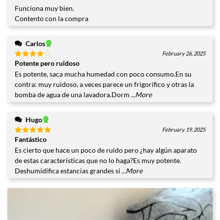
con
4
Funciona muy bien.
de 5
Contento con la compra
Carlos
February 26, 2025
Potente pero ruidoso
Valorado
con
4
Es potente, saca mucha humedad con poco consumo.En su
de 5
contra: muy ruidoso, a veces parece un frigorífico y otras la
bomba de agua de una lavadora.Dorm
...More
Hugo
February 19, 2025
Fantástico
Valorado
con
5
de
Es cierto que hace un poco de ruido pero ¿hay algún aparato
5
de estas características que no lo haga?Es muy potente.
Deshumidifica estancias grandes si
...More