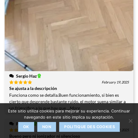
Sergio Haz
February 19, 2025
Se ajusta a la descripción
Valorado
con
5
de
Funciona como se detalla.Buen funcionamiento, si bien es
5
cierto que desprende bastante ruido, el motor suena similar a
un frigorífico a lo que hay que
...More
Este sitio utiliza cookies para mejorar su experiencia. Continuar
navegando en este sitio implica su aceptación.
Phoenix
OK
NON
POLITIQUE DES COOKIES
February 9, 2025
Bueno pero ni ionizador ni silencioso
Valorado