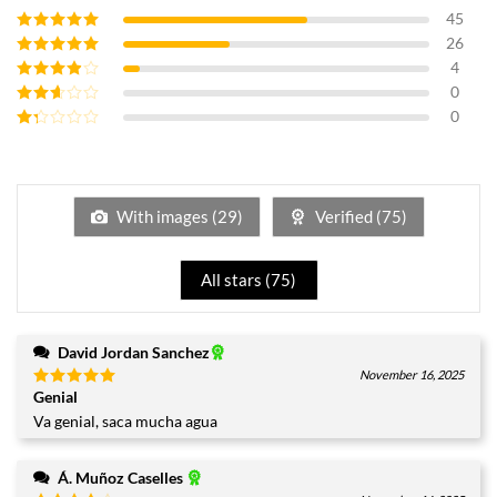
45
26
Valorado con
5
de 5
4
Valorado con
4
de 5
0
Valorado
con
3
de
0
Valorado
5
con
2
Valorado
de 5
con
1
de
5
With images (
29
)
Verified (
75
)
All stars (
75
)
David Jordan Sanchez
November 16, 2025
Genial
Valorado
con
5
de
Va genial, saca mucha agua
5
Á. Muñoz Caselles