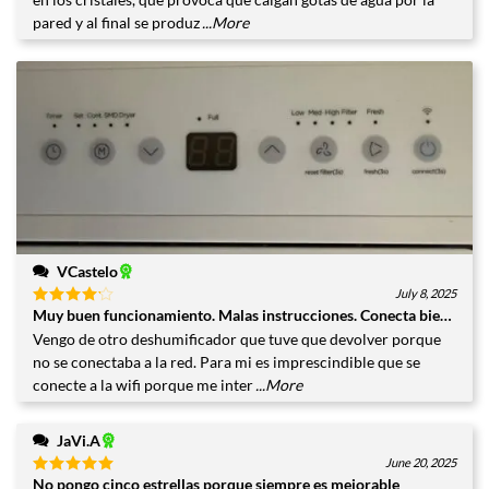
pared y al final se produz
...More
VCastelo
July 8, 2025
Muy buen funcionamiento. Malas instrucciones. Conecta bien a la wi
Valorado
con
4
Vengo de otro deshumificador que tuve que devolver porque
de 5
no se conectaba a la red. Para mi es imprescindible que se
conecte a la wifi porque me inter
...More
JaVi.A
June 20, 2025
No pongo cinco estrellas porque siempre es mejorable
Valorado