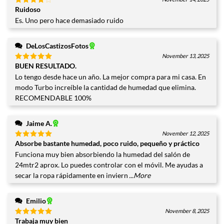
Ruidoso
Valorado
con
4
Es. Uno pero hace demasiado ruido
de 5
DeLosCastizosFotos
November 13, 2025
BUEN RESULTADO.
Valorado
con
5
de
Lo tengo desde hace un año. La mejor compra para mi casa. En
5
modo Turbo increíble la cantidad de humedad que elimina.
RECOMENDABLE 100%
Jaime A.
November 12, 2025
Absorbe bastante humedad, poco ruido, pequeño y práctico
Valorado
con
5
de
Funciona muy bien absorbiendo la humedad del salón de
5
24mtr2 aprox. Lo puedes controlar con el móvil. Me ayudas a
secar la ropa rápidamente en inviern
...More
Emilio
November 8, 2025
Trabaja muy bien
Valorado