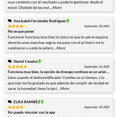
muy contento con el resultado y poderlo gestionar desde el
móvil. Olvídate de las mol
...More
Ana Isabel Fernández Rodríguez
September 20, 2025
No se que poner
Valorado
con
4
Funcionar funciona muy bien lo único es que le sale el esquina
de 5
derecha unas manchas negras me paso con el primero me lo
cambiaron y a este le saliero
...More
Daniel Canelos
September 16, 2025
Funciona muy bien, la opción de drenaje continuo es un acierto
Valorado
con
5
de
Llevo usando el deshumidificador Comfee ya un tiempo, y lo
5
que más me ha gustado es que además de cumplir de verdad en
sacar la humedad, tiene la opci
...More
ELISA RAMIREZ
September 10, 2025
No puedo vincular con la app
Valorado
con
4