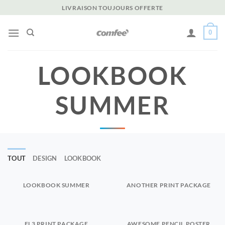
Passer
LIVRAISON TOUJOURS OFFERTE
au
contenu
0
LOOKBOOK
SUMMER
TOUT
DESIGN
LOOKBOOK
LOOKBOOK SUMMER
ANOTHER PRINT PACKAGE
FL3 PRINT PACKAGE
AWESOME PENCIL POSTER