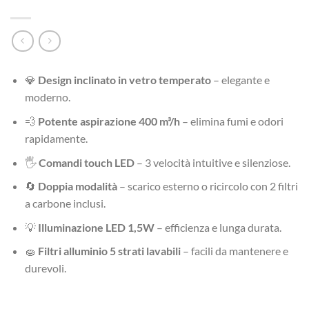
💎
Design inclinato in vetro temperato
– elegante e
moderno.
💨
Potente aspirazione 400 m³/h
– elimina fumi e odori
rapidamente.
🖐️
Comandi touch LED
– 3 velocità intuitive e silenziose.
🔄
Doppia modalità
– scarico esterno o ricircolo con 2 filtri
a carbone inclusi.
💡
Illuminazione LED 1,5W
– efficienza e lunga durata.
🧽
Filtri alluminio 5 strati lavabili
– facili da mantenere e
durevoli.