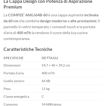
La Cappa Design con Potenza di Aspirazione
Premium
La
COMFEE’ ANGJ64B-60
è una cappa aspirante
inclinata
da 60 cm
che combina
design moderno
e
alte prestazioni
. Il
pannello in vetro temperato, i comandi touch e la portata
d’aria di
400 m³/h
la rendono il cuore della tua cucina
contemporanea.
Caratteristiche Tecniche
SPECIFICHE
DETTAGLI
Dimensioni
59,7 × 40 × 39,2 cm
Portata d’aria
400 m³/h
Livello sonoro
64 dB
Peso
11 kg
Classe energetica
C
Consumo
54 kWh/anno