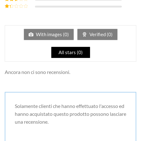
3
su 5
Valutato
2
su
Valutato
5
1
su
5
With images (
0
)
Verified (
0
)
All stars (
0
)
Ancora non ci sono recensioni.
Solamente clienti che hanno effettuato l'accesso ed
hanno acquistato questo prodotto possono lasciare
una recensione.