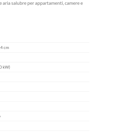
e aria salubre per appartamenti, camere e
3,4 cm
0 kW)
p