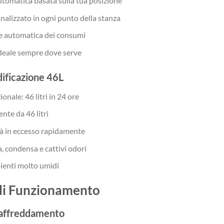
tomatica basata sulla tua posizione
alizzato in ogni punto della stanza
e automatica dei consumi
deale sempre dove serve
ificazione 46L
onale: 46 litri in 24 ore
nte da 46 litri
à in eccesso rapidamente
, condensa e cattivi odori
ienti molto umidi
di Funzionamento
Raffreddamento