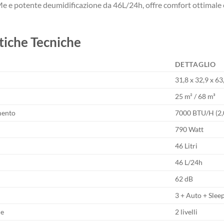
e e potente deumidificazione da 46L/24h, offre comfort ottimale 
tiche Tecniche
DETTAGLIO
31,8 x 32,9 x 6
25 m² / 68 m³
mento
7000 BTU/H (2,
790 Watt
46 Litri
46 L/24h
62 dB
3 + Auto + Slee
ne
2 livelli