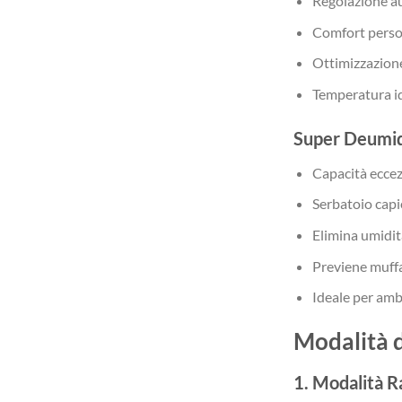
Regolazione au
Comfort person
Ottimizzazion
Temperatura i
Super Deumid
Capacità eccezi
Serbatoio capie
Elimina umidit
Previene muffa
Ideale per amb
Modalità 
1. Modalità 