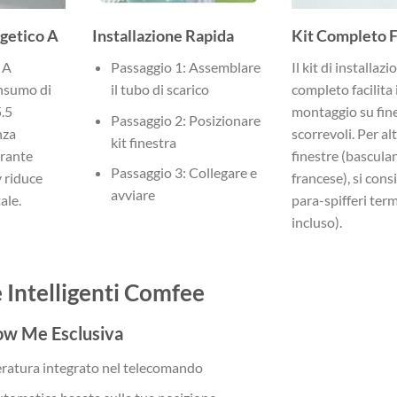
getico A
Installazione Rapida
Kit Completo F
 A
Passaggio 1: Assemblare
Il kit di installazi
onsumo di
il tubo di scarico
completo facilita i
.5
montaggio su fin
Passaggio 2: Posizionare
nza
scorrevoli. Per altr
kit finestra
erante
finestre (basculant
Passaggio 3: Collegare e
 riduce
francese), si cons
avviare
ale.
para-spifferi ter
incluso).
 Intelligenti Comfee
ow Me Esclusiva
ratura integrato nel telecomando