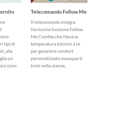
ornito
Telecomando Follow Me
one
Il telecomando integra
l
l’esclusiva funzione Follow
estre
Me Comfee che rileva la
i tipi di
temperatura intorno a te
i, alla
per garantire comfort
iglia un
personalizzato ovunque ti
mico (non
trovi nella stanza.