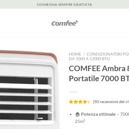
CONSEGNA SEMPRE GRATUITA
HOME
/
CONDIZIONATORI POR
DA 5000 A 12000 BTU
COMFEE Ambra 8C
Portatile 7000 B
(
50
recensioni dei cl
Valutato
50
4.24
su 5
🏠
Potenza ottimale
– 7000
su base
25m²
di
recensioni