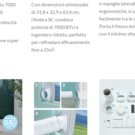
e maniglie lateral
to 7000
Con dimensioni ottimizzate
ergonomiche, si 
W)
di 31,8 x 32,9 x 63,4 cm,
facilmente tra le 
l’Ambra 8C combina
 velocità
Porta il fresco d
potenza di 7000 BTU e
con il minimo sfo
ingombro ridotto, perfetto
one super
per raffredare efficacemente
fino a 25m².