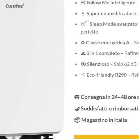
🎯
Follow Me intelligente
–
💧
Super deumidificatore
–
😴
Sleep Mode avanzato
perfetto
♻️
Classe energetica A
– So
🌊
3 in 1 completo
– Raffre
🔇
Silenzioso
– Solo 62 dB, 
🌱
Eco-friendly R290
– Ref
🚐 Consegna in 24–48 ore 
🤝 Soddisfatti o rimborsati
📦 Magazzino in Italia