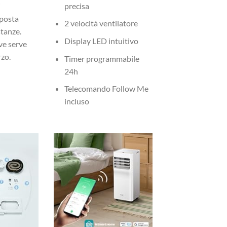
i
precisa
sposta
2 velocità ventilatore
stanze.
Display LED intuitivo
ove serve
rzo.
Timer programmabile
24h
Telecomando Follow Me
incluso