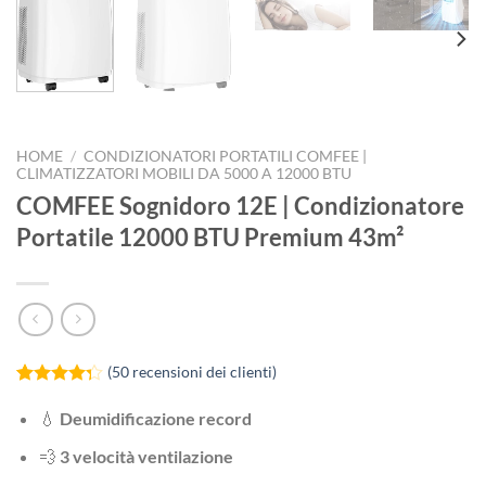
HOME
/
CONDIZIONATORI PORTATILI COMFEE |
CLIMATIZZATORI MOBILI DA 5000 A 12000 BTU
COMFEE Sognidoro 12E | Condizionatore
Portatile 12000 BTU Premium 43m²
(
50
recensioni dei clienti)
Valutato
50
4.24
su 5
💧
Deumidificazione record
su base
di
💨
3 velocità ventilazione
recensioni