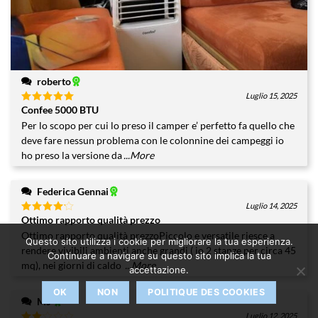
roberto
Luglio 15, 2025
Confee 5000 BTU
Valutato
5
su 5
Per lo scopo per cui lo preso il camper e’ perfetto fa quello che
deve fare nessun problema con le colonnine dei campeggi io
ho preso la versione da
...More
Federica Gennai
Luglio 14, 2025
Ottimo rapporto qualità prezzo
Valutato
4
su 5
Ottimo rapporto qualità prezzoPiccolo e versatile riesce a
Questo sito utilizza i cookie per migliorare la tua esperienza.
rendere vivibili ambienti anche grandi ( io 2 stanze per circa 45
Continuare a navigare su questo sito implica la tua
mq), nei giorni di caldo
...More
accettazione.
OK
NON
POLITIQUE DES COOKIES
Ms
Luglio 12, 2025