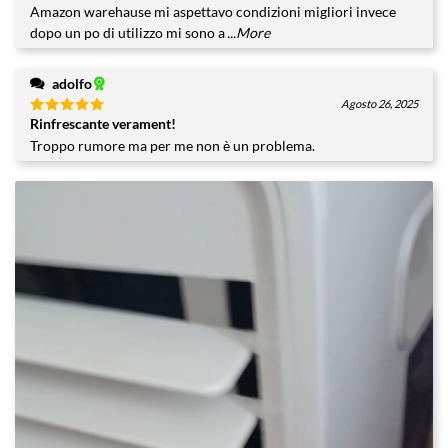
Amazon warehause mi aspettavo condizioni migliori invece
5
dopo un po di utilizzo mi sono a
...More
adolfo
Agosto 26, 2025
Rinfrescante verament!
Valutato
5
su 5
Troppo rumore ma per me non è un problema.