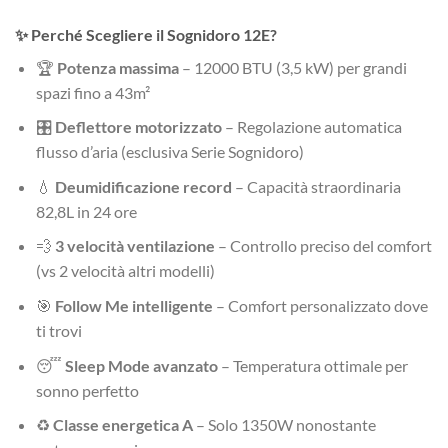
✨ Perché Scegliere il Sognidoro 12E?
🏆
Potenza massima
– 12000 BTU (3,5 kW) per grandi
spazi fino a 43m²
🎛️
Deflettore motorizzato
– Regolazione automatica
flusso d’aria (esclusiva Serie Sognidoro)
💧
Deumidificazione record
– Capacità straordinaria
82,8L in 24 ore
💨
3 velocità ventilazione
– Controllo preciso del comfort
(vs 2 velocità altri modelli)
🎯
Follow Me intelligente
– Comfort personalizzato dove
ti trovi
😴
Sleep Mode avanzato
– Temperatura ottimale per
sonno perfetto
♻️
Classe energetica A
– Solo 1350W nonostante