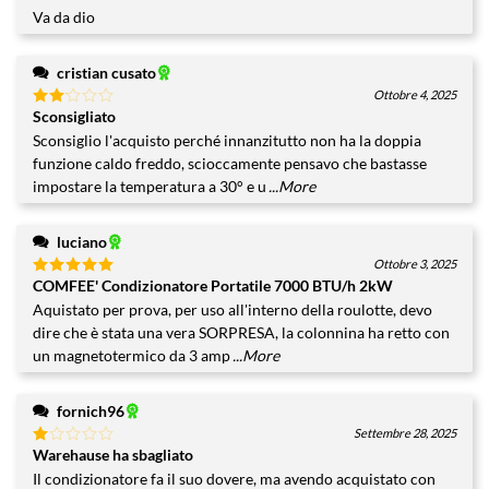
su 5
Va da dio
cristian cusato
Ottobre 4, 2025
Sconsigliato
Valutato
2
su
Sconsiglio l'acquisto perché innanzitutto non ha la doppia
5
funzione caldo freddo, scioccamente pensavo che bastasse
impostare la temperatura a 30° e u
...More
luciano
Ottobre 3, 2025
COMFEE' Condizionatore Portatile 7000 BTU/h 2kW
Valutato
5
su 5
Aquistato per prova, per uso all'interno della roulotte, devo
dire che è stata una vera SORPRESA, la colonnina ha retto con
un magnetotermico da 3 amp
...More
fornich96
Settembre 28, 2025
Warehause ha sbagliato
Valutato
1
Il condizionatore fa il suo dovere, ma avendo acquistato con
su