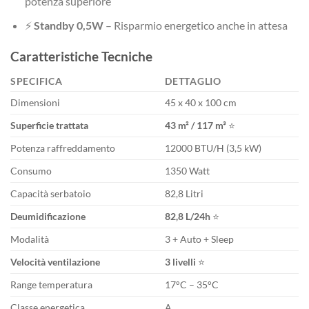
potenza superiore
⚡
Standby 0,5W
– Risparmio energetico anche in attesa
Caratteristiche Tecniche
SPECIFICA
DETTAGLIO
Dimensioni
45 x 40 x 100 cm
Superficie trattata
43 m² / 117 m³
⭐
Potenza raffreddamento
12000 BTU/H (3,5 kW)
Consumo
1350 Watt
Capacità serbatoio
82,8 Litri
Deumidificazione
82,8 L/24h
⭐
Modalità
3 + Auto + Sleep
Velocità ventilazione
3 livelli
⭐
Range temperatura
17°C – 35°C
Classe energetica
A