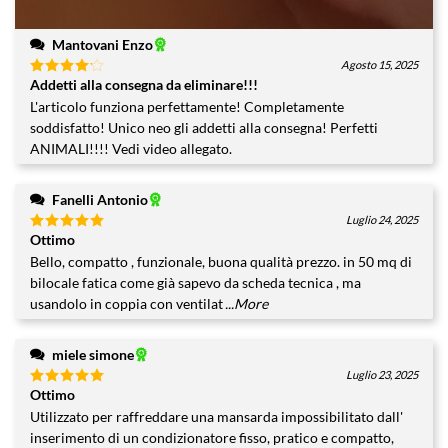
Mantovani Enzo
Agosto 15, 2025
Addetti alla consegna da eliminare!!!
Valutato
4
su 5
L'articolo funziona perfettamente! Completamente
soddisfatto! Unico neo gli addetti alla consegna! Perfetti
ANIMALI!!!! Vedi video allegato.
Fanelli Antonio
Luglio 24, 2025
Ottimo
Valutato
5
su 5
Bello, compatto , funzionale, buona qualità prezzo. in 50 mq di
bilocale fatica come già sapevo da scheda tecnica , ma
usandolo in coppia con ventilat
...More
miele simone
Luglio 23, 2025
Ottimo
Valutato
5
su 5
Utilizzato per raffreddare una mansarda impossibilitato dall'
inserimento di un condizionatore fisso, pratico e compatto,