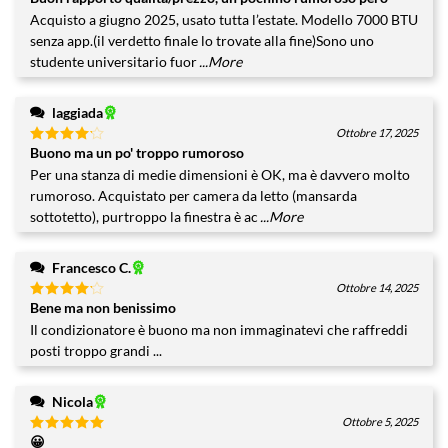
4
su 5
Acquisto a giugno 2025, usato tutta l’estate. Modello 7000 BTU
senza app.(il verdetto finale lo trovate alla fine)Sono uno
studente universitario fuor
...More
laggiada
Ottobre 17, 2025
Buono ma un po' troppo rumoroso
Valutato
4
su 5
Per una stanza di medie dimensioni è OK, ma è davvero molto
rumoroso. Acquistato per camera da letto (mansarda
sottotetto), purtroppo la finestra è ac
...More
Francesco C.
Ottobre 14, 2025
Bene ma non benissimo
Valutato
4
su 5
Il condizionatore è buono ma non immaginatevi che raffreddi
posti troppo grandi ...
Nicola
Ottobre 5, 2025
😀
Valutato
5