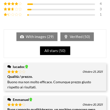
4
Valutato
4
su 5
3
Valutato
3
su 5
1
Valutato
2
su
Valutato
5
1
su
5
With images (
29
)
Verified (
50
)
All stars (
50
)
lucadoc
Ottobre 25, 2025
Qualità / prezzo.
Valutato
3
su 5
Buono ma non molto efficace. Comunque prezzo giusto
rispetto ai risultati.
Emmanuel
Ottobre 20, 2025
Buon rapporto qualità/prezzo, un pochino rumoroso pero
Valutato