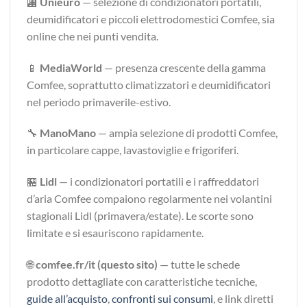
🏬
Unieuro
— selezione di condizionatori portatili,
deumidificatori e piccoli elettrodomestici Comfee, sia
online che nei punti vendita.
📱
MediaWorld
— presenza crescente della gamma
Comfee, soprattutto climatizzatori e deumidificatori
nel periodo primaverile-estivo.
🔧
ManoMano
— ampia selezione di prodotti Comfee,
in particolare cappe, lavastoviglie e frigoriferi.
🏪
Lidl
— i condizionatori portatili e i raffreddatori
d’aria Comfee compaiono regolarmente nei volantini
stagionali Lidl (primavera/estate). Le scorte sono
limitate e si esauriscono rapidamente.
🌐
comfee.fr/it (questo sito)
— tutte le schede
prodotto dettagliate con caratteristiche tecniche,
guide all’acquisto
,
confronti sui consumi
, e link diretti