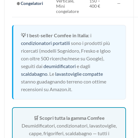
Verticale,
150 –
❄️
Congelatori
—
Mini
400 €
congelatore
💡 I best-seller Comfee in Italia:
i
condizionatori portatili
sono i prodotti più
ricercati (modelli Sognidoro, Fresko e Igloo
con oltre 500 ricerche/mese su Google),
seguiti dai
deumidificatori
e dagli
scaldabagno
. Le
lavastoviglie compatte
stanno guadagnando terreno con ottime
recensioni su Amazon.it.
🛒 Scopri tutta la gamma Comfee
Deumidificatori, condizionatori, lavastoviglie,
cappe, frigoriferi, scaldabagno — tutti i