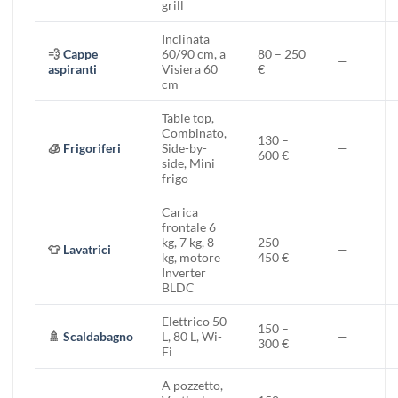
grill
Inclinata
💨
Cappe
60/90 cm, a
80 – 250
—
aspiranti
Visiera 60
€
cm
Table top,
Combinato,
130 –
🧊
Frigoriferi
Side-by-
—
600 €
side, Mini
frigo
Carica
frontale 6
kg, 7 kg, 8
250 –
👕
Lavatrici
—
kg, motore
450 €
Inverter
BLDC
Elettrico 50
150 –
🚿
Scaldabagno
L, 80 L, Wi-
—
300 €
Fi
A pozzetto,