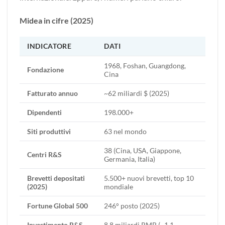
Midea in cifre (2025)
INDICATORE
DATI
1968, Foshan, Guangdong,
Fondazione
Cina
Fatturato annuo
~62 miliardi $ (2025)
Dipendenti
198.000+
Siti produttivi
63 nel mondo
38 (Cina, USA, Giappone,
Centri R&S
Germania, Italia)
Brevetti depositati
5.500+ nuovi brevetti, top 10
(2025)
mondiale
Fortune Global 500
246° posto (2025)
Investimento R&S
8,8 miliardi RMB (~1,1