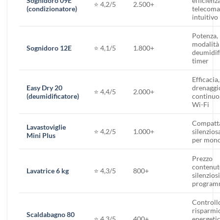
Sognidoro 09E
efficienza
⭐ 4,2/5
2.500+
(condizionatore)
telecom
intuitivo
Potenza,
modalità
Sognidoro 12E
⭐ 4,1/5
1.800+
deumidif
timer
Efficacia,
Easy Dry 20
drenaggi
⭐ 4,4/5
2.000+
(deumidificatore)
continuo
Wi-Fi
Compatt
Lavastoviglie
⭐ 4,2/5
1.000+
silenzios
Mini Plus
per mono
Prezzo
contenut
Lavatrice 6 kg
⭐ 4,3/5
800+
silenziosi
programm
Controll
risparmi
Scaldabagno 80
⭐ 4,3/5
400+
energetic