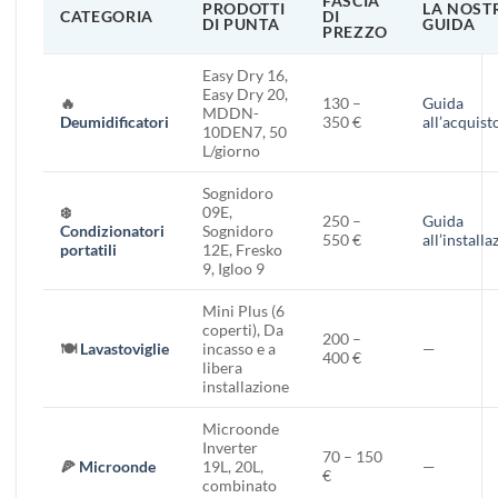
FASCIA
PRODOTTI
LA NOST
CATEGORIA
DI
DI PUNTA
GUIDA
PREZZO
Easy Dry 16,
Easy Dry 20,
🔥
130 –
Guida
MDDN-
Deumidificatori
350 €
all’acquist
10DEN7, 50
L/giorno
Sognidoro
❄️
09E,
250 –
Guida
Condizionatori
Sognidoro
550 €
all’installa
portatili
12E, Fresko
9, Igloo 9
Mini Plus (6
coperti), Da
200 –
🍽️
Lavastoviglie
incasso e a
—
400 €
libera
installazione
Microonde
Inverter
70 – 150
🍕
Microonde
19L, 20L,
—
€
combinato