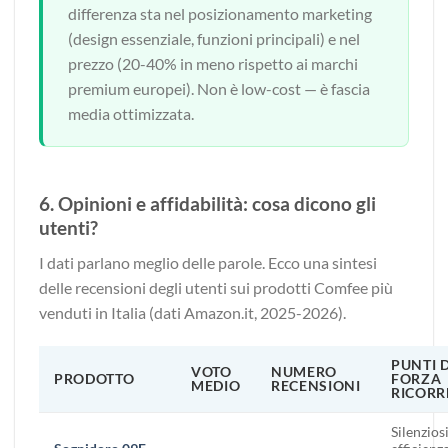
differenza sta nel posizionamento marketing
(design essenziale, funzioni principali) e nel
prezzo (20-40% in meno rispetto ai marchi
premium europei). Non è low-cost — è fascia
media ottimizzata.
6. Opinioni e affidabilità: cosa dicono gli
utenti?
I dati parlano meglio delle parole. Ecco una sintesi
delle recensioni degli utenti sui prodotti Comfee più
venduti in Italia (dati Amazon.it, 2025-2026).
PUNTI D
VOTO
NUMERO
PRODOTTO
FORZA
MEDIO
RECENSIONI
RICORR
Silenziosi