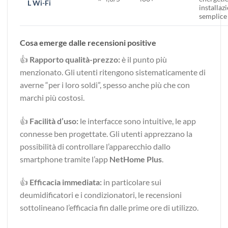
L Wi-Fi
installaz
semplice
Cosa emerge dalle recensioni positive
👍
Rapporto qualità-prezzo:
è il punto più
menzionato. Gli utenti ritengono sistematicamente di
averne “per i loro soldi”, spesso anche più che con
marchi più costosi.
👍
Facilità d’uso:
le interfacce sono intuitive, le app
connesse ben progettate. Gli utenti apprezzano la
possibilità di controllare l’apparecchio dallo
smartphone tramite l’app
NetHome Plus
.
👍
Efficacia immediata:
in particolare sui
deumidificatori e i condizionatori, le recensioni
sottolineano l’efficacia fin dalle prime ore di utilizzo.