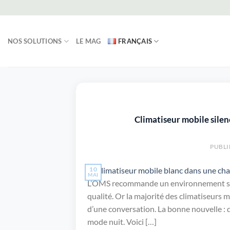
Passer
au
contenu
NOS SOLUTIONS
LE MAG
FRANÇAIS
Climatiseur mobile silen
PUBLI
10
MAI
L’OMS recommande un environnement son
qualité. Or la majorité des climatiseurs
d’une conversation. La bonne nouvelle : 
mode nuit. Voici […]