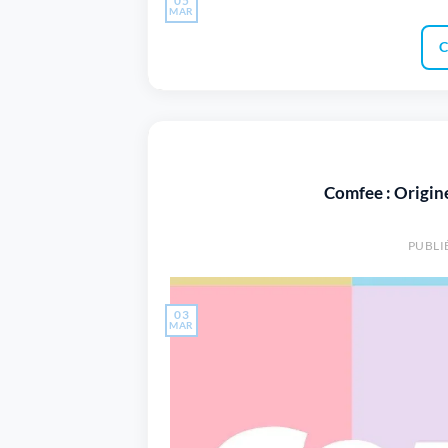
05
MAR
C
Comfee : Origine
PUBLI
03
MAR