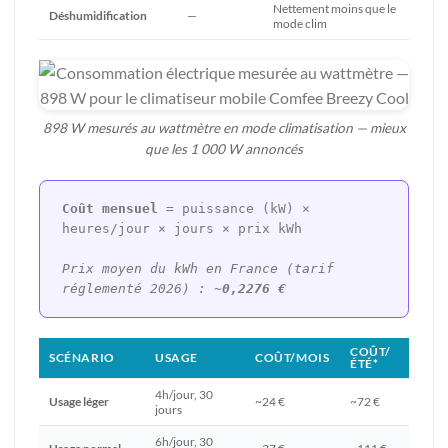
Nettement moins que le
Déshumidification
—
mode clim
898 W mesurés au wattmètre en mode climatisation — mieux
que les 1 000 W annoncés
Coût mensuel
= puissance (kW) ×
heures/jour × jours × prix kWh
Prix moyen du kWh en France (tarif
réglementé 2026) :
~0,2276 €
COÛT/
SCÉNARIO
USAGE
COÛT/MOIS
ÉTÉ*
4h/jour, 30
Usage léger
~24 €
~72 €
jours
6h/jour, 30