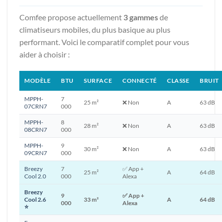
Comfee propose actuellement
3 gammes
de
climatiseurs mobiles, du plus basique au plus
performant. Voici le comparatif complet pour vous
aider à choisir :
MODÈLE
BTU
SURFACE
CONNECTÉ
CLASSE
BRUIT
MPPH-
7
25 m²
❌ Non
A
63 dB
07CRN7
000
MPPH-
8
28 m²
❌ Non
A
63 dB
08CRN7
000
MPPH-
9
30 m²
❌ Non
A
63 dB
09CRN7
000
Breezy
7
✅ App +
25 m²
A
64 dB
Cool 2.0
000
Alexa
Breezy
9
✅ App +
Cool 2.6
33 m²
A
64 dB
000
Alexa
⭐