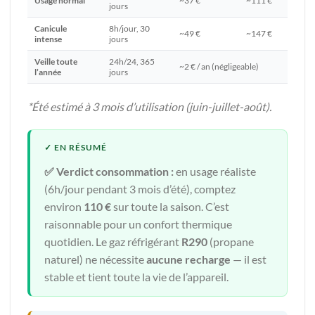
Usage normal
~37 €
~111 €
jours
Canicule
8h/jour, 30
~49 €
~147 €
intense
jours
Veille toute
24h/24, 365
~2 € / an (négligeable)
l’année
jours
*Été estimé à 3 mois d’utilisation (juin-juillet-août).
✅ Verdict consommation :
en usage réaliste
(6h/jour pendant 3 mois d’été), comptez
environ
110 €
sur toute la saison. C’est
raisonnable pour un confort thermique
quotidien. Le gaz réfrigérant
R290
(propane
naturel) ne nécessite
aucune recharge
— il est
stable et tient toute la vie de l’appareil.