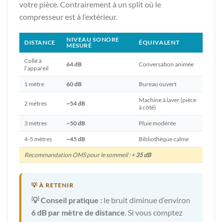
votre pièce. Contrairement à un split où le
compresseur est à l’extérieur.
NIVEAU SONORE
DISTANCE
ÉQUIVALENT
MESURÉ
Collé à
64 dB
Conversation animée
l’appareil
1 mètre
60 dB
Bureau ouvert
Machine à laver (pièce
2 mètres
~54 dB
à côté)
3 mètres
~50 dB
Pluie modérée
4-5 mètres
~45 dB
Bibliothèque calme
Recommandation OMS pour le sommeil :
< 35 dB
💡 Conseil pratique :
le bruit diminue d’environ
6 dB par mètre de distance
. Si vous comptez