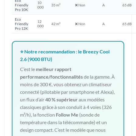
Eco
10
Friendly
35 m²
❌ Non
A
65 dB
000
Pro 10K
Eco
12
Friendly
42 m²
❌ Non
A
65 dB
000
Pro 12K
⭐ Notre recommandation : le Breezy Cool
2.6 (9000 BTU)
C’est le
meilleur rapport
performance/fonctionnalités
de la gamme. À
moins de 300 €, vous obtenez un climatiseur
connecté (pilotable par smartphone et Alexa),
un flux d’air
40 % supérieur
aux modèles
classiques grâce à son conduit à 4 voies (326
m³/h), la fonction
Follow Me
(sonde de
température dans la télécommande) et un
design compact. C’est le modèle que nous