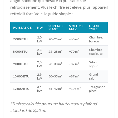
anglo-saxonne qui mesure la puissance de
refroidissement. Plus le chiffre est élevé, plus l’appareil
refroidit fort. Voici le guide simple :
SURFACE
VOLUME
USAGE
PUISSANCE
KW
MAX*
MAX
TYPE
2,0
Chambre,
7 000 BTU
20–25 m²
~60 m³
kW
bureau
2,3
Chambre
8 000 BTU
25–28 m²
~70 m³
kW
spacieuse
2,6
Salon,
9 000 BTU
28–33 m²
~82 m³
kW
séjour
2,9
Grand
10 000 BTU
30–35 m²
~87 m³
kW
salon
3,5
Très grande
12 000 BTU
35–42 m²
~105 m³
kW
pièce
*Surface calculée pour une hauteur sous plafond
standard de 2,50 m.