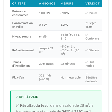
CRITÈRE
ANNONCÉ
MESURÉ
VERDICT
Puissance
1 000 W
898 W
✅ Mieux
consommée
Consommation
⚠️ Léger
0,5 W
1,2 W
en veille
écart
64 dB (60 dB à
✅
Niveau sonore
64 dB
1 m)
Conforme
-3°C en 1h,
Jusqu’à 33
Refroidissement
-5°C en 2h (28
✅ Efficace
m²
m²)
Temps
✅ Plus
30 minutes
22 minutes
d’installation
rapide
—
326 m³/h
Flux d’air
Non mesurable
Bénéfice
(+40 %)
du doute
✅ Résultat du test :
dans un salon de 28 m², la
température est passée de
26°C à 23°C en 1