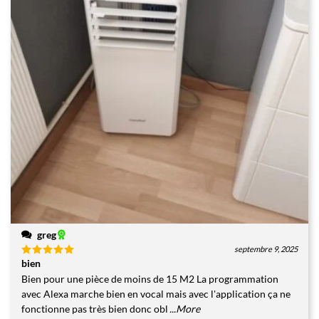
greg
septembre 9, 2025
bien
Note
5
sur
5
Bien pour une pièce de moins de 15 M2 La programmation
avec Alexa marche bien en vocal mais avec l'application ça ne
fonctionne pas très bien donc obl
...More