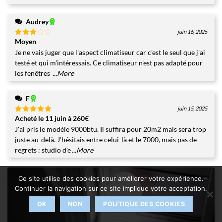
Audrey
juin 16, 2025
Moyen
Note
3
sur
Je ne vais juger que l'aspect climatiseur car c'est le seul que j'ai
5
testé et qui m’intéressais. Ce climatiseur n'est pas adapté pour
les fenêtres
...More
F
juin 15, 2025
Acheté le 11 juin à 260€
Note
5
sur
5
J'ai pris le modèle 9000btu. Il suffira pour 20m2 mais sera trop
juste au-delà. J'hésitais entre celui-là et le 7000, mais pas de
regrets : studio d'e
...More
Ce site utilise des cookies pour améliorer votre expérience.
Continuer la navigation sur ce site implique votre acceptation.
OK
NON
POLITIQUE DES COOKIES