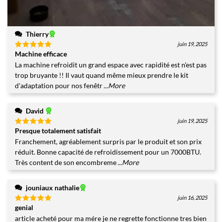
Thierry
juin 19, 2025
Machine efficace
Note
5
sur
5
La machine refroidit un grand espace avec rapidité est n'est pas
trop bruyante !! Il vaut quand même mieux prendre le kit
d'adaptation pour nos fenêtr
...More
David
juin 19, 2025
Presque totalement satisfait
Note
5
sur
5
Franchement, agréablement surpris par le produit et son prix
réduit. Bonne capacité de refroidissement pour un 7000BTU.
Très content de son encombreme
...More
jouniaux nathalie
juin 16, 2025
genial
Note
5
sur
5
article acheté pour ma mére je ne regrette fonctionne tres bien