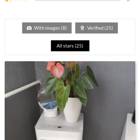
2
sur
Note
5
1
sur
5
With images (
8
)
Verified (
25
)
All stars (
25
)