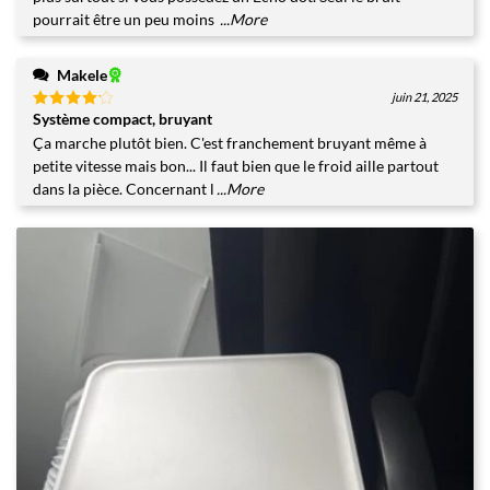
pourrait être un peu moins
...More
Makele
juin 21, 2025
Système compact, bruyant
Note
4
sur 5
Ça marche plutôt bien. C'est franchement bruyant même à
petite vitesse mais bon... Il faut bien que le froid aille partout
dans la pièce. Concernant l
...More