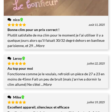
nico
août 11, 2025
Bonne clim pour un prix correct !
Note
5
sur
5
Plutôt satisfaite de ma clim pour le moment je l’ai utiliser il y a
quelque jours alors qu’il faisait 30/32 degré dehors en banlieue
parisienne, et 29
...More
Leroy
juillet 22, 2025
Au top pour moi
Note
5
sur
5
Fonctionne comme je le voulais, refroidi un pièce de 27 a 23 en
moins de 45mn Fait un peu de bruit (mais j'arrive a dormir la
clim allumé) Ne s'étei
...More
Mike
juillet 19, 2025
Excellent appareil, silencieux et efficace
Note
5
sur
5