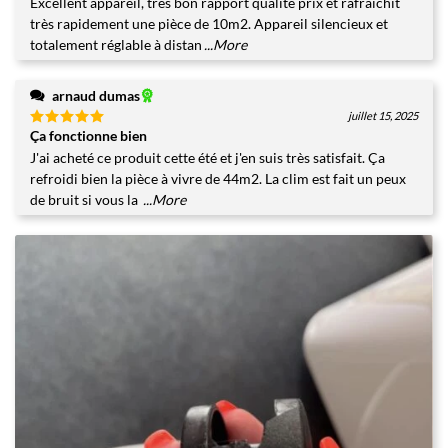
Excellent appareil, très bon rapport qualité prix et rafraîchit
très rapidement une pièce de 10m2. Appareil silencieux et
totalement réglable à distan
...More
arnaud dumas
juillet 15, 2025
Ça fonctionne bien
Note
5
sur
5
J'ai acheté ce produit cette été et j'en suis très satisfait. Ça
refroidi bien la pièce à vivre de 44m2. La clim est fait un peux
de bruit si vous la
...More