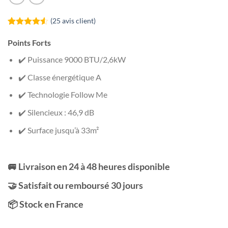
(
25
avis client)
Noté
25
4.52
sur 5 basé
Points Forts
sur
notations
✔️ Puissance 9000 BTU/2,6kW
client
✔️ Classe énergétique A
✔️ Technologie Follow Me
✔️ Silencieux : 46,9 dB
✔️ Surface jusqu’à 33m²
🚐 Livraison en 24 à 48 heures disponible
🤝 Satisfait ou remboursé 30 jours
📦 Stock en France