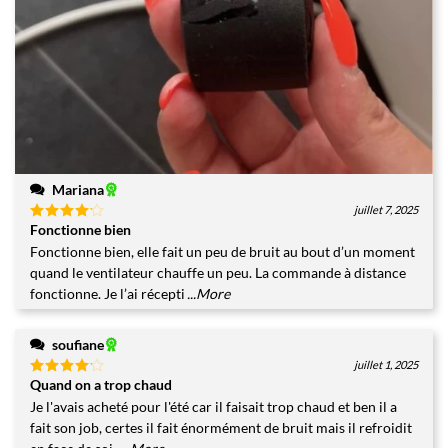
Mariana
juillet 7, 2025
Fonctionne bien
Note
4
sur 5
Fonctionne bien, elle fait un peu de bruit au bout d’un moment
quand le ventilateur chauffe un peu. La commande à distance
fonctionne. Je l’ai récepti
...More
soufiane
juillet 1, 2025
Quand on a trop chaud
Note
4
sur 5
Je l'avais acheté pour l'été car il faisait trop chaud et ben il a
fait son job, certes il fait énormément de bruit mais il refroidit