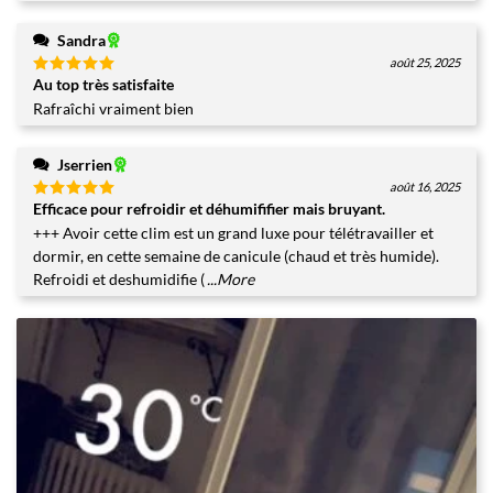
Sandra
août 25, 2025
Au top très satisfaite
Note
5
sur
5
Rafraîchi vraiment bien
Jserrien
août 16, 2025
Efficace pour refroidir et déhumififier mais bruyant.
Note
5
sur
5
+++ Avoir cette clim est un grand luxe pour télétravailler et
dormir, en cette semaine de canicule (chaud et très humide).
Refroidi et deshumidifie (
...More