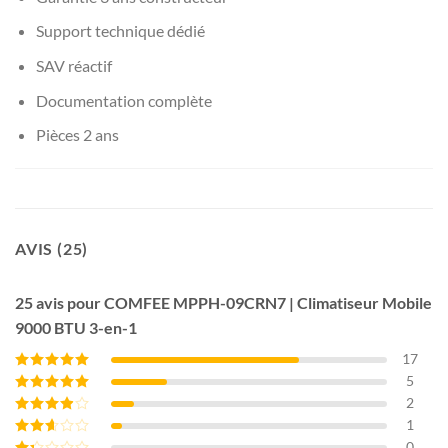
Support technique dédié
SAV réactif
Documentation complète
Pièces 2 ans
AVIS (25)
25 avis pour
COMFEE MPPH-09CRN7 | Climatiseur Mobile
9000 BTU 3-en-1
17
5
Note
5
sur 5
2
Note
4
sur
5
1
Note
3
sur 5
0
Note