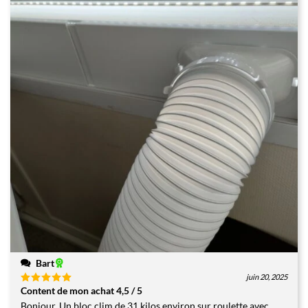
Bart
juin 20, 2025
Content de mon achat 4,5 / 5
Note
5
sur
5
Bonjour, Un bloc clim de 31 kilos environ sur roulette avec