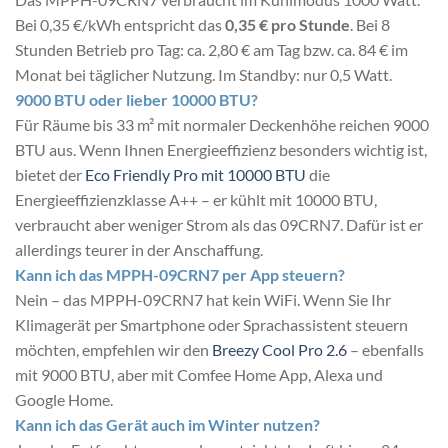
Bei 0,35 €/kWh entspricht das
0,35 € pro Stunde
. Bei 8
Stunden Betrieb pro Tag: ca. 2,80 € am Tag bzw. ca. 84 € im
Monat bei täglicher Nutzung. Im Standby: nur 0,5 Watt.
9000 BTU oder lieber 10000 BTU?
Für Räume bis 33 m² mit normaler Deckenhöhe reichen 9000
BTU aus. Wenn Ihnen Energieeffizienz besonders wichtig ist,
bietet der
Eco Friendly Pro mit 10000 BTU
die
Energieeffizienzklasse A++ – er kühlt mit 10000 BTU,
verbraucht aber weniger Strom als das 09CRN7. Dafür ist er
allerdings teurer in der Anschaffung.
Kann ich das MPPH-09CRN7 per App steuern?
Nein – das MPPH-09CRN7 hat kein WiFi. Wenn Sie Ihr
Klimagerät per Smartphone oder Sprachassistent steuern
möchten, empfehlen wir den
Breezy Cool Pro 2.6
– ebenfalls
mit 9000 BTU, aber mit Comfee Home App, Alexa und
Google Home.
Kann ich das Gerät auch im Winter nutzen?