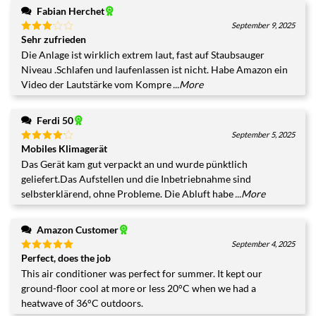
Fabian Herchet
September 9, 2025
Sehr zufrieden
Bewertet
mit
3
Die Anlage ist wirklich extrem laut, fast auf Staubsauger
von 5
Niveau .Schlafen und laufenlassen ist nicht. Habe Amazon ein
Video der Lautstärke vom Kompre
...More
Ferdi 50
September 5, 2025
Mobiles Klimagerät
Bewertet
mit
4
Das Gerät kam gut verpackt an und wurde pünktlich
von 5
geliefert.Das Aufstellen und die Inbetriebnahme sind
selbsterklärend, ohne Probleme. Die Abluft habe
...More
Amazon Customer
September 4, 2025
Perfect, does the job
Bewertet
mit
5
von
This air conditioner was perfect for summer. It kept our
5
ground-floor cool at more or less 20°C when we had a
heatwave of 36°C outdoors.