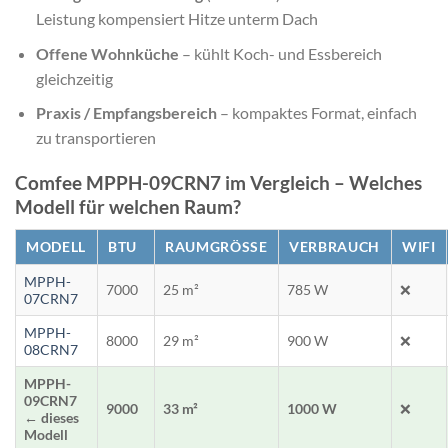
Leistung kompensiert Hitze unterm Dach
Offene Wohnküche
– kühlt Koch- und Essbereich
gleichzeitig
Praxis / Empfangsbereich
– kompaktes Format, einfach
zu transportieren
Comfee MPPH-09CRN7 im Vergleich – Welches
Modell für welchen Raum?
MODELL
BTU
RAUMGRÖSSE
VERBRAUCH
WIFI
MPPH-
7000
25 m²
785 W
❌
07CRN7
MPPH-
8000
29 m²
900 W
❌
08CRN7
MPPH-
09CRN7
9000
33 m²
1000 W
❌
← dieses
Modell