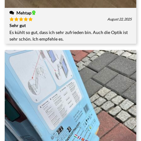
Mehtap
August 22, 2025
Sehr gut
Bewertet
mit
5
von
Es kühlt so gut, dass ich sehr zufrieden bin. Auch die Optik ist
5
sehr schön. Ich empfehle es.