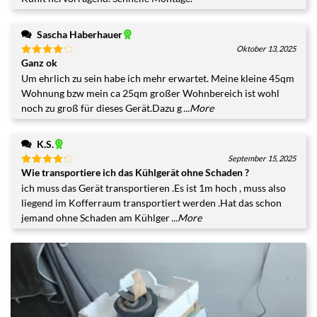
5
Sascha Haberhauer
Oktober 13, 2025
Ganz ok
Bewertet
mit
4
Um ehrlich zu sein habe ich mehr erwartet. Meine kleine 45qm
von 5
Wohnung bzw mein ca 25qm großer Wohnbereich ist wohl
noch zu groß für dieses Gerät.Dazu g
...More
K.S.
September 15, 2025
Wie transportiere ich das Kühlgerät ohne Schaden ?
Bewertet
mit
4
ich muss das Gerät transportieren .Es ist 1m hoch , muss also
von 5
liegend im Kofferraum transportiert werden .Hat das schon
jemand ohne Schaden am Kühlger
...More