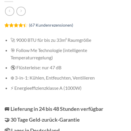
(
67
Kundenrezensionen)
Bewertet
67
mit
4.40
🚀 9000 BTU für bis zu 33m² Raumgröße
von 5,
basierend
🎯 Follow Me Technologie (intelligente
auf
Kundenbewertungen
Temperaturregelung)
🔇 Flüsterleise: nur 47 dB
❄️ 3-in-1: Kühlen, Entfeuchten, Ventilieren
⚡ Energieeffizienzklasse A (1000W)
🚐 Lieferung in 24 bis 48 Stunden verfügbar
🤝 30 Tage Geld-zurück-Garantie
📦 Lager in Deutschland