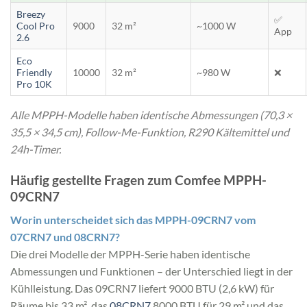
Breezy
✅
Cool Pro
9000
32 m²
~1000 W
App
2.6
Eco
Friendly
10000
32 m²
~980 W
❌
Pro 10K
Alle MPPH-Modelle haben identische Abmessungen (70,3 ×
35,5 × 34,5 cm), Follow-Me-Funktion, R290 Kältemittel und
24h-Timer.
Häufig gestellte Fragen zum Comfee MPPH-
09CRN7
Worin unterscheidet sich das MPPH-09CRN7 vom
07CRN7 und 08CRN7?
Die drei Modelle der MPPH-Serie haben identische
Abmessungen und Funktionen – der Unterschied liegt in der
Kühlleistung. Das 09CRN7 liefert 9000 BTU (2,6 kW) für
Räume bis 33 m², das
08CRN7
8000 BTU für 29 m² und das