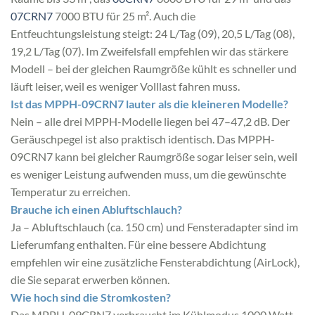
07CRN7
7000 BTU für 25 m². Auch die
Entfeuchtungsleistung steigt: 24 L/Tag (09), 20,5 L/Tag (08),
19,2 L/Tag (07). Im Zweifelsfall empfehlen wir das stärkere
Modell – bei der gleichen Raumgröße kühlt es schneller und
läuft leiser, weil es weniger Volllast fahren muss.
Ist das MPPH-09CRN7 lauter als die kleineren Modelle?
Nein – alle drei MPPH-Modelle liegen bei 47–47,2 dB. Der
Geräuschpegel ist also praktisch identisch. Das MPPH-
09CRN7 kann bei gleicher Raumgröße sogar leiser sein, weil
es weniger Leistung aufwenden muss, um die gewünschte
Temperatur zu erreichen.
Brauche ich einen Abluftschlauch?
Ja – Abluftschlauch (ca. 150 cm) und Fensteradapter sind im
Lieferumfang enthalten. Für eine bessere Abdichtung
empfehlen wir eine zusätzliche Fensterabdichtung (AirLock),
die Sie separat erwerben können.
Wie hoch sind die Stromkosten?
Das MPPH-09CRN7 verbraucht im Kühlmodus 1000 Watt.