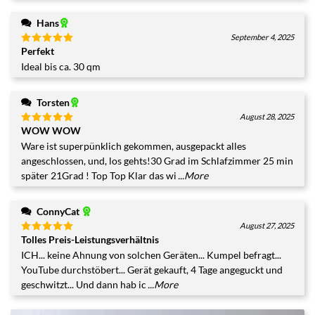
Hans
September 4, 2025
Perfekt
Bewertet
mit
5
von
Ideal bis ca. 30 qm
5
Torsten
August 28, 2025
WOW WOW
Bewertet
mit
5
von
Ware ist superpünklich gekommen, ausgepackt alles
5
angeschlossen, und, los gehts!30 Grad im Schlafzimmer 25 min
später 21Grad ! Top Top Klar das wi
...More
ConnyCat
August 27, 2025
Tolles Preis-Leistungsverhältnis
Bewertet
mit
5
von
ICH... keine Ahnung von solchen Geräten... Kumpel befragt...
5
YouTube durchstöbert... Gerät gekauft, 4 Tage angeguckt und
geschwitzt... Und dann hab ic
...More