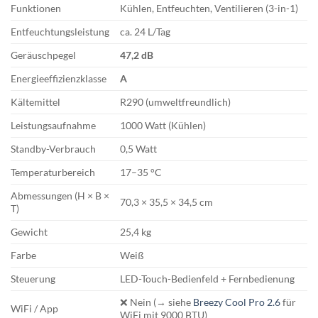
Funktionen
Kühlen, Entfeuchten, Ventilieren (3-in-1)
Entfeuchtungsleistung
ca. 24 L/Tag
Geräuschpegel
47,2 dB
Energieeffizienzklasse
A
Kältemittel
R290 (umweltfreundlich)
Leistungsaufnahme
1000 Watt (Kühlen)
Standby-Verbrauch
0,5 Watt
Temperaturbereich
17–35 °C
Abmessungen (H × B ×
70,3 × 35,5 × 34,5 cm
T)
Gewicht
25,4 kg
Farbe
Weiß
Steuerung
LED-Touch-Bedienfeld + Fernbedienung
❌ Nein (→ siehe
Breezy Cool Pro 2.6
für
WiFi / App
WiFi mit 9000 BTU)