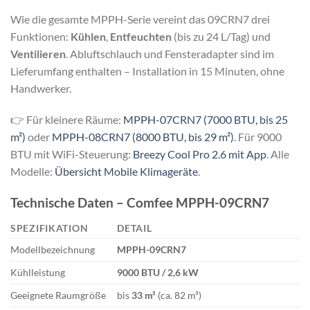
Wie die gesamte MPPH-Serie vereint das 09CRN7 drei
Funktionen:
Kühlen
,
Entfeuchten
(bis zu 24 L/Tag) und
Ventilieren
. Abluftschlauch und Fensteradapter sind im
Lieferumfang enthalten – Installation in 15 Minuten, ohne
Handwerker.
👉 Für kleinere Räume:
MPPH-07CRN7 (7000 BTU, bis 25
m²)
oder
MPPH-08CRN7 (8000 BTU, bis 29 m²)
. Für 9000
BTU mit WiFi-Steuerung:
Breezy Cool Pro 2.6 mit App
. Alle
Modelle:
Übersicht Mobile Klimageräte
.
Technische Daten – Comfee MPPH-09CRN7
SPEZIFIKATION
DETAIL
Modellbezeichnung
MPPH-09CRN7
Kühlleistung
9000 BTU / 2,6 kW
Geeignete Raumgröße
bis
33 m²
(ca. 82 m³)