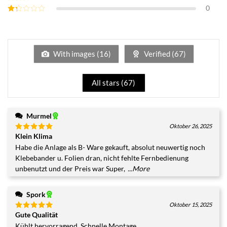
mit
3
0
Bewertet
von 5
mit
2
Bewertet
von 5
mit
1
von
5
With images (
16
)
Verified (
67
)
All stars (
67
)
Murmel
Oktober 26, 2025
Klein Klima
Bewertet
mit
5
von
Habe die Anlage als B- Ware gekauft, absolut neuwertig noch
5
Klebebander u. Folien dran, nicht fehlte Fernbedienung
unbenutzt und der Preis war Super,
...More
Spork
Oktober 15, 2025
Gute Qualität
Bewertet
mit
5
von
Kühlt hervorragend. Schnelle Montage.