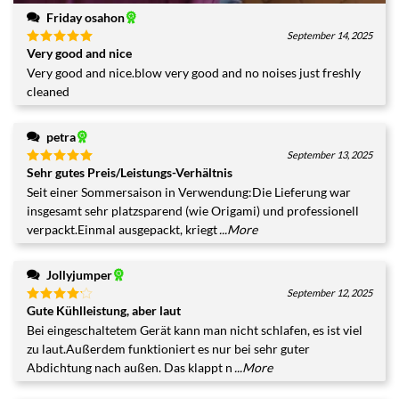
Friday osahon
September 14, 2025
Very good and nice
Bewertet
mit
5
von
Very good and nice.blow very good and no noises just freshly
5
cleaned
petra
September 13, 2025
Sehr gutes Preis/Leistungs-Verhältnis
Bewertet
mit
5
von
Seit einer Sommersaison in Verwendung:Die Lieferung war
5
insgesamt sehr platzsparend (wie Origami) und professionell
verpackt.Einmal ausgepackt, kriegt
...More
Jollyjumper
September 12, 2025
Gute Kühlleistung, aber laut
Bewertet
mit
4
Bei eingeschaltetem Gerät kann man nicht schlafen, es ist viel
von 5
zu laut.Außerdem funktioniert es nur bei sehr guter
Abdichtung nach außen. Das klappt n
...More