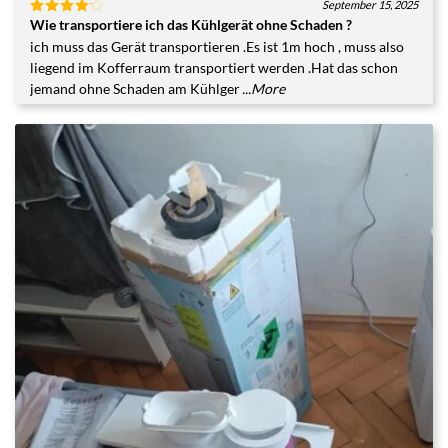
September 15, 2025
Wie transportiere ich das Kühlgerät ohne Schaden ?
Bewertet
mit
4
ich muss das Gerät transportieren .Es ist 1m hoch , muss also
von 5
liegend im Kofferraum transportiert werden .Hat das schon
jemand ohne Schaden am Kühlger
...More