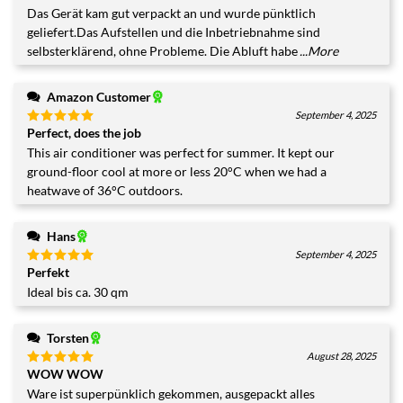
mit
4
Das Gerät kam gut verpackt an und wurde pünktlich
von 5
geliefert.Das Aufstellen und die Inbetriebnahme sind
selbsterklärend, ohne Probleme. Die Abluft habe
...More
Amazon Customer
September 4, 2025
Perfect, does the job
Bewertet
mit
5
von
This air conditioner was perfect for summer. It kept our
5
ground-floor cool at more or less 20°C when we had a
heatwave of 36°C outdoors.
Hans
September 4, 2025
Perfekt
Bewertet
mit
5
von
Ideal bis ca. 30 qm
5
Torsten
August 28, 2025
WOW WOW
Bewertet
mit
5
von
Ware ist superpünklich gekommen, ausgepackt alles
5