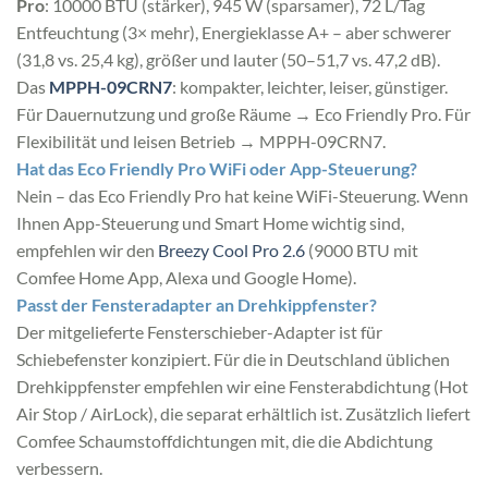
Pro
: 10000 BTU (stärker), 945 W (sparsamer), 72 L/Tag
Entfeuchtung (3× mehr), Energieklasse A+ – aber schwerer
(31,8 vs. 25,4 kg), größer und lauter (50–51,7 vs. 47,2 dB).
Das
MPPH-09CRN7
: kompakter, leichter, leiser, günstiger.
Für Dauernutzung und große Räume → Eco Friendly Pro. Für
Flexibilität und leisen Betrieb → MPPH-09CRN7.
Hat das Eco Friendly Pro WiFi oder App-Steuerung?
Nein – das Eco Friendly Pro hat keine WiFi-Steuerung. Wenn
Ihnen App-Steuerung und Smart Home wichtig sind,
empfehlen wir den
Breezy Cool Pro 2.6
(9000 BTU mit
Comfee Home App, Alexa und Google Home).
Passt der Fensteradapter an Drehkippfenster?
Der mitgelieferte Fensterschieber-Adapter ist für
Schiebefenster konzipiert. Für die in Deutschland üblichen
Drehkippfenster empfehlen wir eine Fensterabdichtung (Hot
Air Stop / AirLock), die separat erhältlich ist. Zusätzlich liefert
Comfee Schaumstoffdichtungen mit, die die Abdichtung
verbessern.