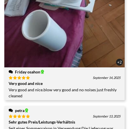
+2
Friday osahon
September 14, 2025
Very good and nice
Bewertet
mit
5
von
Very good and nice.blow very good and no noises just freshly
5
cleaned
petra
September 13, 2025
Sehr gutes Preis/Leistungs-Verhältnis
Bewertet
mit
5
von
Seit einer Sommersaison in Verwendung:Die Lieferung war