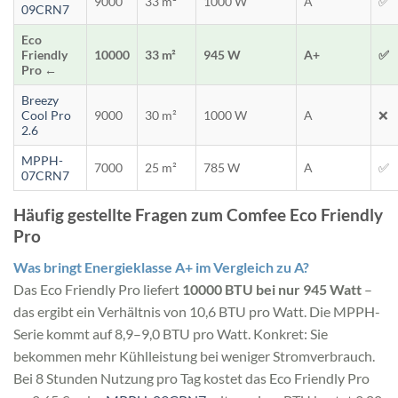
9000
33 m²
1000 W
A
✅
09CRN7
Eco
Friendly
10000
33 m²
945 W
A+
✅
Pro ←
Breezy
Cool Pro
9000
30 m²
1000 W
A
❌
2.6
MPPH-
7000
25 m²
785 W
A
✅
07CRN7
Häufig gestellte Fragen zum Comfee Eco Friendly
Pro
Was bringt Energieklasse A+ im Vergleich zu A?
Das Eco Friendly Pro liefert
10000 BTU bei nur 945 Watt
–
das ergibt ein Verhältnis von 10,6 BTU pro Watt. Die MPPH-
Serie kommt auf 8,9–9,0 BTU pro Watt. Konkret: Sie
bekommen mehr Kühlleistung bei weniger Stromverbrauch.
Bei 8 Stunden Nutzung pro Tag kostet das Eco Friendly Pro