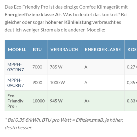
Das Eco Friendly Pro ist das einzige Comfee Klimagerät mit
Energieeffizienzklasse A+
. Was bedeutet das konkret? Bei
gleicher oder sogar
höherer Kühlleistung
verbraucht es
deutlich weniger Strom als die anderen Modelle:
MODELL
BTU
VERBRAUCH
ENERGIEKLASSE
KOS
MPPH-
7000
785 W
A
0,27 
07CRN7
MPPH-
9000
1000 W
A
0,35 
09CRN7
Eco
Friendly
10000
945 W
A+
0,33 
Pro ←
* Bei 0,35 €/kWh. BTU pro Watt = Effizienzmaß: je höher,
desto besser.