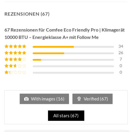
REZENSIONEN (67)
67 Rezensionen für
Comfee Eco Friendly Pro | Klimagerät
10000 BTU – Energieklasse A+ mit Follow Me
34
26
Bewertet mit
5
von 5
7
Bewertet mit
4
von 5
0
Bewertet
mit
3
0
Bewertet
von 5
mit
2
Bewertet
von 5
mit
1
von
5
With images (
16
)
Verified (
67
)
All stars (
67
)