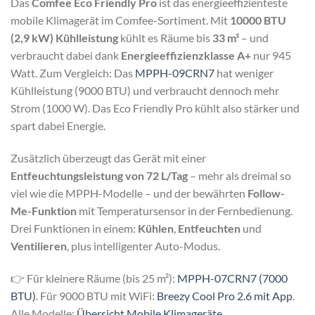
Das
Comfee Eco Friendly Pro
ist das energieeffizienteste
mobile Klimagerät im Comfee-Sortiment. Mit
10000 BTU
(2,9 kW) Kühlleistung
kühlt es Räume bis
33 m²
– und
verbraucht dabei dank
Energieeffizienzklasse A+
nur 945
Watt. Zum Vergleich: Das
MPPH-09CRN7
hat weniger
Kühlleistung (9000 BTU) und verbraucht dennoch mehr
Strom (1000 W). Das Eco Friendly Pro kühlt also stärker und
spart dabei Energie.
Zusätzlich überzeugt das Gerät mit einer
Entfeuchtungsleistung von 72 L/Tag
– mehr als dreimal so
viel wie die MPPH-Modelle – und der bewährten
Follow-
Me-Funktion
mit Temperatursensor in der Fernbedienung.
Drei Funktionen in einem:
Kühlen
,
Entfeuchten
und
Ventilieren
, plus intelligenter Auto-Modus.
👉 Für kleinere Räume (bis 25 m²):
MPPH-07CRN7 (7000
BTU)
. Für 9000 BTU mit WiFi:
Breezy Cool Pro 2.6 mit App
.
Alle Modelle:
Übersicht Mobile Klimageräte
.