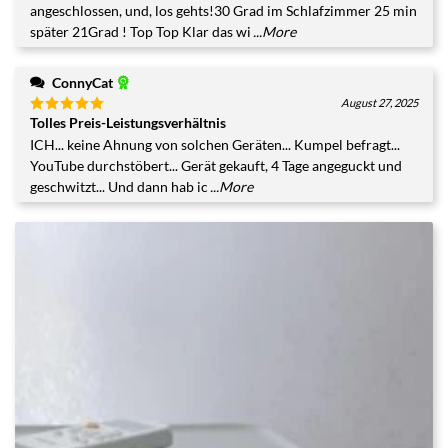
angeschlossen, und, los gehts!30 Grad im Schlafzimmer 25 min
später 21Grad ! Top Top Klar das wi
...More
ConnyCat
August 27, 2025
Tolles Preis-Leistungsverhältnis
Bewertet
mit
5
von
ICH... keine Ahnung von solchen Geräten... Kumpel befragt...
5
YouTube durchstöbert... Gerät gekauft, 4 Tage angeguckt und
geschwitzt... Und dann hab ic
...More