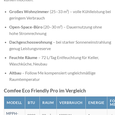
Großes Wohnzimmer
(25–33 m²) – volle Kühlleistung bei
geringem Verbrauch
Open-Space-Büro
(20–30 m²) – Dauernutzung ohne
hohe Stromrechnung
Dachgeschosswohnung
– bei starker Sonneneinstrahlung
genug Leistungsreserve
Feuchte Räume
– 72 L/Tag Entfeuchtung für Keller,
Waschküche, Neubau
Altbau
– Follow Me kompensiert ungleichmäßige
Raumtemperatur
Comfee Eco Friendly Pro im Vergleich
F
MODELL
BTU
RAUM
VERBRAUCH
ENERGIE
M
MPPH-