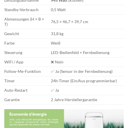
Leistungsaufnahme
945 Watt
(Kühlen)
Standby-Verbrauch
0,5 Watt
Abmessungen (H × B ×
76,5 × 46,7 × 39,7 cm
T)
Gewicht
31,8 kg
Farbe
Weiß
Steuerung
LED-Bedienfeld + Fernbedienung
WiFi / App
❌ Nein
Follow-Me-Funktion
✅ Ja (Sensor in der Fernbedienung)
Timer
24h-Timer (Ein/Aus programmierbar)
Auto-Restart
✅ Ja
Garantie
2 Jahre Herstellergarantie