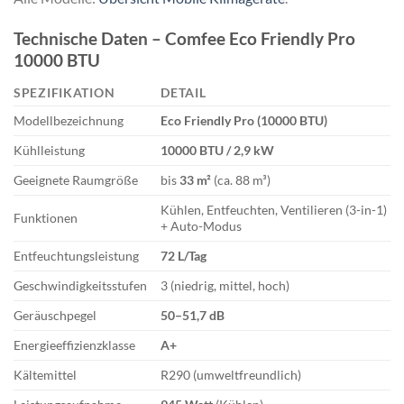
Technische Daten – Comfee Eco Friendly Pro
10000 BTU
SPEZIFIKATION
DETAIL
Modellbezeichnung
Eco Friendly Pro (10000 BTU)
Kühlleistung
10000 BTU / 2,9 kW
Geeignete Raumgröße
bis
33 m²
(ca. 88 m³)
Kühlen, Entfeuchten, Ventilieren (3-in-1)
Funktionen
+ Auto-Modus
Entfeuchtungsleistung
72 L/Tag
Geschwindigkeitsstufen
3 (niedrig, mittel, hoch)
Geräuschpegel
50–51,7 dB
Energieeffizienzklasse
A+
Kältemittel
R290 (umweltfreundlich)