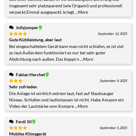
5
insgesamt sehr platzsparend (wie Origami) und professionell
verpackt.Einmal ausgepackt, kriegt
...More
Jollyjumper
September 12, 2025
Gute Kühlleistung, aber laut
Bewertet
mit
4
Bei eingeschaltetem Gerät kann man nicht schlafen, es ist viel
von 5
zu laut.Außerdem funktioniert es nur bei sehr guter
Abdichtung nach außen. Das klappt n
...More
Fabian Herchet
September 9, 2025
Sehr zufrieden
Bewertet
mit
3
Die Anlage ist wirklich extrem laut, fast auf Staubsauger
von 5
Niveau .Schlafen und laufenlassen ist nicht. Habe Amazon ein
Video der Lautstärke vom Kompre
...More
Ferdi 50
September 5, 2025
Mobiles Klimagerät
Bewertet