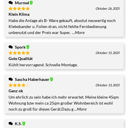
Murmel
Oktober 26, 2025
Klein Klima
Bewertet
mit
5
von
Habe die Anlage als B- Ware gekauft, absolut neuwertig noch
5
Klebebander u. Folien dran, nicht fehlte Fernbedienung
unbenutzt und der Preis war Super,
...More
Spork
Oktober 15, 2025
Gute Qualität
Bewertet
mit
5
von
Kühlt hervorragend. Schnelle Montage.
5
Sascha Haberhauer
Oktober 13, 2025
Ganz ok
Bewertet
mit
4
Um ehrlich zu sein habe ich mehr erwartet. Meine kleine 45qm
von 5
Wohnung bzw mein ca 25qm großer Wohnbereich ist wohl
noch zu groß für dieses Gerät.Dazu g
...More
K.S.