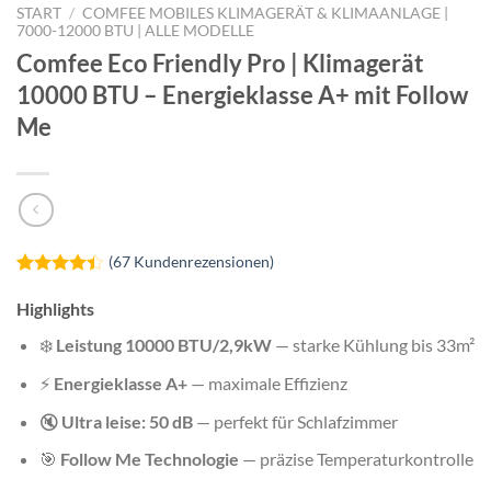
START
/
COMFEE MOBILES KLIMAGERÄT & KLIMAANLAGE |
7000-12000 BTU | ALLE MODELLE
Comfee Eco Friendly Pro | Klimagerät
10000 BTU – Energieklasse A+ mit Follow
Me
(
67
Kundenrezensionen)
Bewertet
67
mit
4.40
Highlights
von 5,
basierend
❄️
Leistung 10000 BTU/2,9kW
— starke Kühlung bis 33m²
auf
Kundenbewertungen
⚡
Energieklasse A+
— maximale Effizienz
🔇
Ultra leise: 50 dB
— perfekt für Schlafzimmer
🎯
Follow Me Technologie
— präzise Temperaturkontrolle