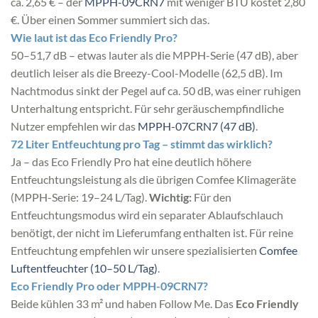
ca. 2,65 € – der
MPPH-09CRN7
mit weniger BTU kostet 2,80
€. Über einen Sommer summiert sich das.
Wie laut ist das Eco Friendly Pro?
50–51,7 dB – etwas lauter als die MPPH-Serie (47 dB), aber
deutlich leiser als die Breezy-Cool-Modelle (62,5 dB). Im
Nachtmodus sinkt der Pegel auf ca. 50 dB, was einer ruhigen
Unterhaltung entspricht. Für sehr geräuschempfindliche
Nutzer empfehlen wir das
MPPH-07CRN7 (47 dB)
.
72 Liter Entfeuchtung pro Tag – stimmt das wirklich?
Ja – das Eco Friendly Pro hat eine deutlich höhere
Entfeuchtungsleistung als die übrigen Comfee Klimageräte
(MPPH-Serie: 19–24 L/Tag).
Wichtig:
Für den
Entfeuchtungsmodus wird ein separater Ablaufschlauch
benötigt, der nicht im Lieferumfang enthalten ist. Für reine
Entfeuchtung empfehlen wir unsere spezialisierten
Comfee
Luftentfeuchter (10–50 L/Tag)
.
Eco Friendly Pro oder MPPH-09CRN7?
Beide kühlen 33 m² und haben Follow Me. Das
Eco Friendly